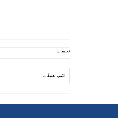
تعليقات
اكتب تعليقًا...
خراطيم الغوص من هالسيون: ما
الذي يميزها؟ ولماذا يُعدّ هذا
الاختلاف مهمًا؟