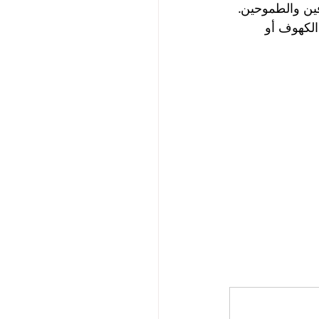
واصين المحترفين والطموحين. 
ص Halcyon DIR في الغوص في الكهوف أو 