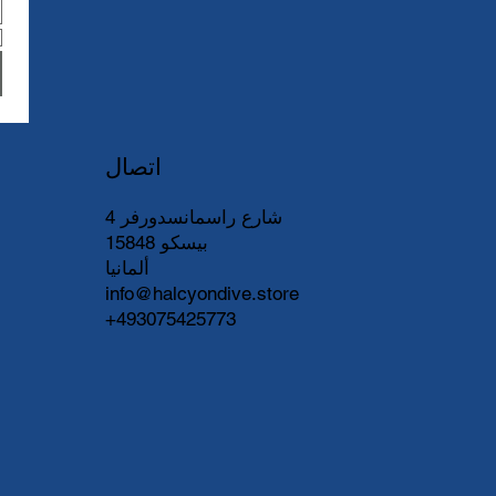
اتصال
شارع راسمانسدورفر 4
15848 بيسكو
ألمانيا
info@halcyondive.store
+493075425773