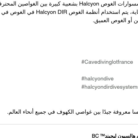
استكشافية. تحظى إكسسوارات الغوص Halcyon بشعبية كبيرة بين الغ
نظرًا لجودتها العالية للغاية، يتم استخدام أنظمة الغو
أو الغوص العميق.
#Cavedivinglotfrance
#halcyondive
#halcyondirdivesystem
 معروفة جيدًا بين غواصي الكهوف في جميع أنحاء العالم.
هالسيون ليجيند™ BC