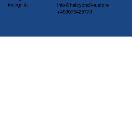
incógnita
info@halcyondive.store
+493075425773