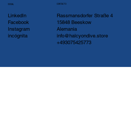
CONTACTO
SOCIAL
LinkedIn
Rassmansdorfer Straße 4
Facebook
15848 Beeskow
Instagram
Alemania
incógnita
info@halcyondive.store
+493075425773