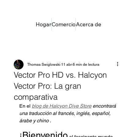
Hogar
Comercio
Acerca de
Thomas Swiglowski
11 abr
6 min de lectura
Vector Pro HD vs. Halcyon
Vector Pro: La gran
comparativa
En el 
blog de Halcyon Dive Store
encontrará 
una traducción al francés, inglés, español, 
árabe y chino
 .
¡Bienvenido
 al fascinante mundo 