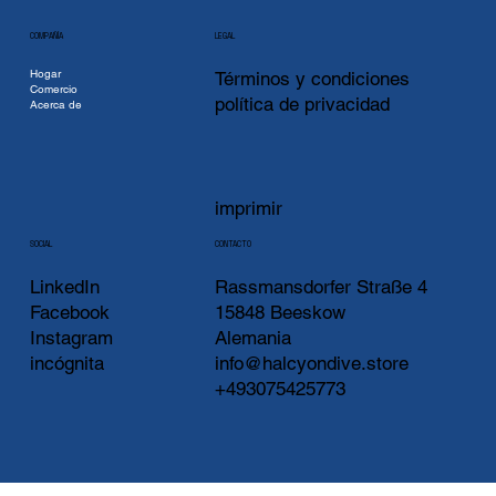
COMPAÑÍA
LEGAL
Hogar
Términos y condiciones
Comercio
política de privacidad
Acerca de
imprimir
CONTACTO
SOCIAL
LinkedIn
Rassmansdorfer Straße 4
Facebook
15848 Beeskow
Instagram
Alemania
incógnita
info@halcyondive.store
+493075425773