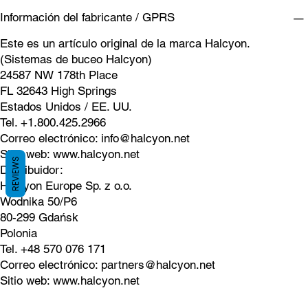
Información del fabricante / GPRS
Este es un artículo original de la marca Halcyon.
(Sistemas de buceo Halcyon)
24587 NW 178th Place
FL 32643 High Springs
Estados Unidos / EE. UU.
Tel. +1.800.425.2966
Correo electrónico:
info@halcyon.net
Sitio web:
www.halcyon.net
REVIEWS
Distribuidor:
Halcyon Europe Sp. z o.o.
Wodnika 50/P6
80-299 Gdańsk
Polonia
Tel. +48 570 076 171
Correo electrónico:
partners@halcyon.net
Sitio web:
www.halcyon.net