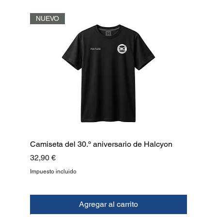
NUEVO
Camiseta del 30.º aniversario de Halcyon
Precio
32,90 €
Impuesto incluido
Agregar al carrito