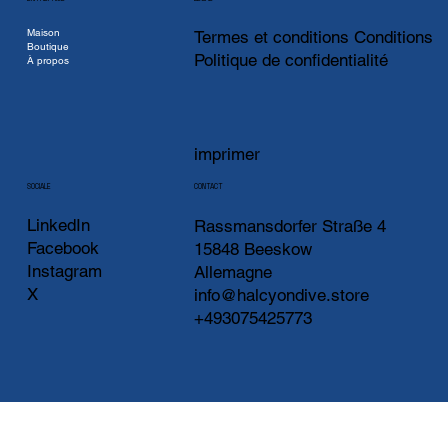
Maison
Termes et conditions Conditions
Boutique
Politique de confidentialité
À propos
imprimer
CONTACT
SOCIALE
LinkedIn
Rassmansdorfer Straße 4
Facebook
15848 Beeskow
Instagram
Allemagne
X
info@halcyondive.store
+493075425773