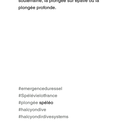
souterraine, la plongée sur épave ou la 
plongée profonde.
#emergenceduressel
#Spélévielotfrance
#plongée
 spéléo
#halcyondive
#halcyondirdivesystems