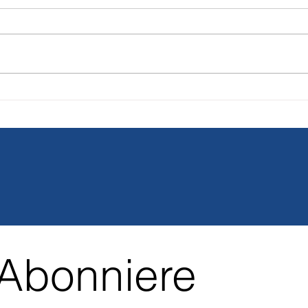
Vector Pro HD vs Halcyon
Nouv
Vector Pro : Comparatif
plon
complet
proc
Abonniere 