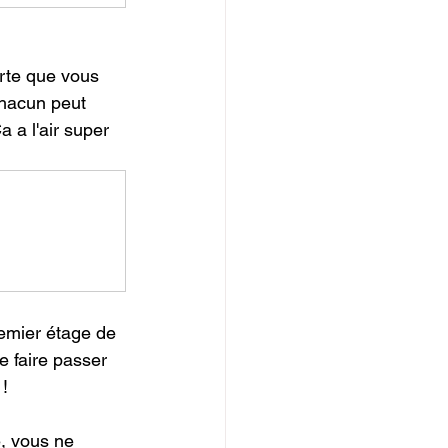
rte que vous 
hacun peut 
 a l'air super 
remier étage de 
e faire passer 
 !
é, vous ne 