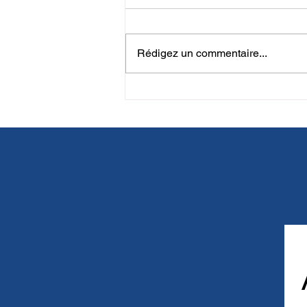
Rédigez un commentaire...
Tuyaux de plongée Halcyon :
ce qui les rend si spéciaux et
pourquoi cette différence est
importante