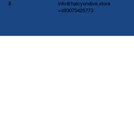
X
info@halcyondive.store
+493075425773