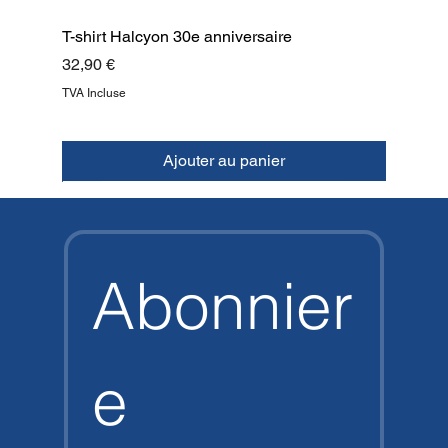
T-shirt Halcyon 30e anniversaire
Prix
32,90 €
TVA Incluse
Ajouter au panier
NOUVEAU
NOUVEAU
NOUVEAU
NOUVEAU
NOUVEAU
NOUVEAU
NOUVEAU
HAUT
Abonnier
e 