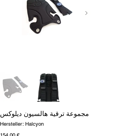
مجموعة ترقية هالسيون ديلوكس
SKU
Hersteller:
Halcyon
Halcyon
السعر
‏154.00 €