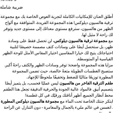
ضريبة شاملة
أطلق العنان للإمكانيات الكاملة لتجربة الغوص الخاصة بك مع مجموعة
ترقية هالسيون ديلوكس! هذه المجموعة الفريدة، المتوافقة مع ألواح
الظهر من هالسيون، سترفع مستوى معداتك إلى مستوى جديد وتوفر
لك راحة لا مثيل لها.
مع
مجموعة ترقية هالسيون ديلوكس،
لن تحصل فقط على وسادة
ظهر، بل ستحصل أيضًا على وسادات كتف مصممة خصيصًا لتلبية
احتياجاتك. يتيح لك خيارا المقاسين اختيار المقاس الأمثل للوحة الظهر
القياسية أو المتوسطة.
مزايا هذه المجموعة واضحة: توفر وسادات الظهر والكتف راحةً أكبر.
ستصبح الغطسات الطويلة متعةً خالصة، حيث تضمن المجموعة
المطورة توزيعًا مثاليًا للضغط وتخفيفًا ملحوظًا للإجهاد.
طقم الترقية الفاخر من هالسيون
ليس عمليًا فحسب، بل يتميز أيضًا
بتصميم أنيق. فالمواد عالية الجودة والحرفية الدقيقة تجعل هذا الطقم
محط أنظار الجميع. أظهر أناقتك ورقيّك في كل غطسة!
ابتكر جنتك الخاصة تحت الماء مع
مجموعة هالسيون ديلوكس المطورة
. انغمس في عالم مليء بالجمال والمغامرة - دون التنازل عن الراحة