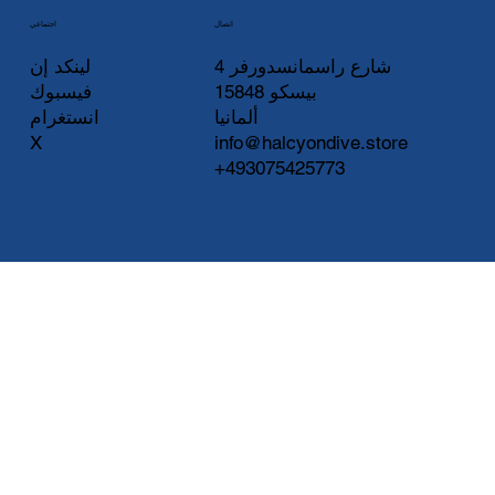
اتصال
اجتماعي
لينكد إن
شارع راسمانسدورفر 4
فيسبوك
15848 بيسكو
انستغرام
ألمانيا
X
info@halcyondive.store
+493075425773