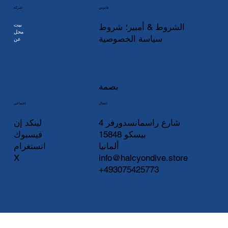
شركة
قانوني
بيت
الشروط & أمبير؛ شروط
محل
سياسة الخصوصية
عن
بصمة
اتصال
اجتماعي
لينكد إن
شارع راسمانسدورفر 4
فيسبوك
15848 بيسكو
انستغرام
ألمانيا
X
info@halcyondive.store
+493075425773