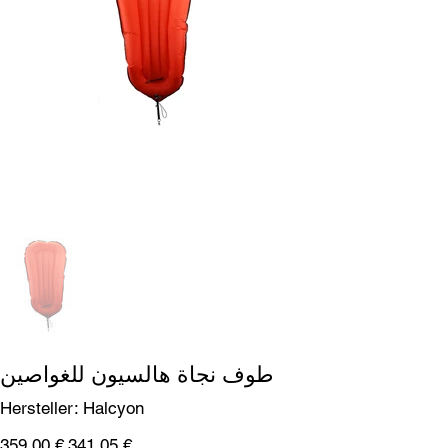
طوف نجاة هالسيون للغواصين
SKU
Hersteller:
Halcyon
Halcyon
سعر
السعر
‏341.05 €
‏359.00 €