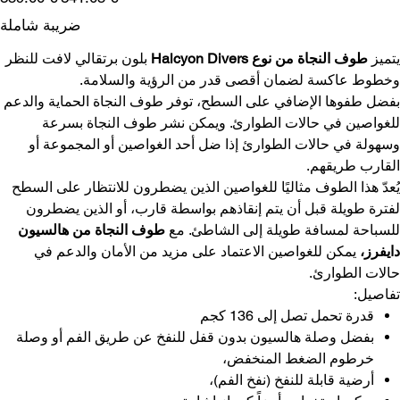
البيع
الأصلي
ضريبة شاملة
يتميز
طوف النجاة من نوع Halcyon Divers
بلون برتقالي لافت للنظر
وخطوط عاكسة لضمان أقصى قدر من الرؤية والسلامة.
بفضل طفوها الإضافي على السطح، توفر طوف النجاة الحماية والدعم
للغواصين في حالات الطوارئ. ويمكن نشر طوف النجاة بسرعة
وسهولة في حالات الطوارئ إذا ضل أحد الغواصين أو المجموعة أو
القارب طريقهم.
يُعدّ هذا الطوف مثاليًا للغواصين الذين يضطرون للانتظار على السطح
لفترة طويلة قبل أن يتم إنقاذهم بواسطة قارب، أو الذين يضطرون
للسباحة لمسافة طويلة إلى الشاطئ. مع
طوف النجاة من هالسيون
دايفرز،
يمكن للغواصين الاعتماد على مزيد من الأمان والدعم في
حالات الطوارئ.
تفاصيل:
قدرة تحمل تصل إلى 136 كجم
بفضل وصلة هالسيون بدون قفل للنفخ عن طريق الفم أو وصلة
خرطوم الضغط المنخفض،
أرضية قابلة للنفخ (نفخ الفم)،