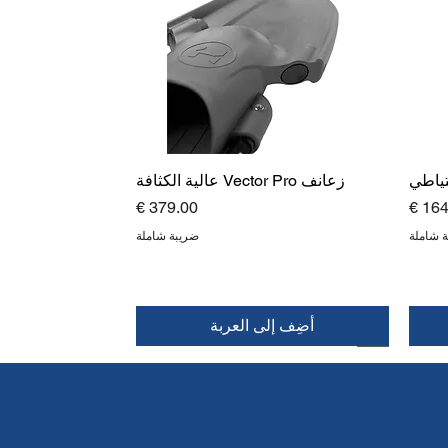
تياطي
زعانف Vector Pro عالية الكثافة
عر
السعر
 شاملة
ضريبة شاملة
أضِف إلى العربة
قمة
جديد