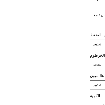
رية مع
 الضغط
لخرطوم
هالسيون
الكمية