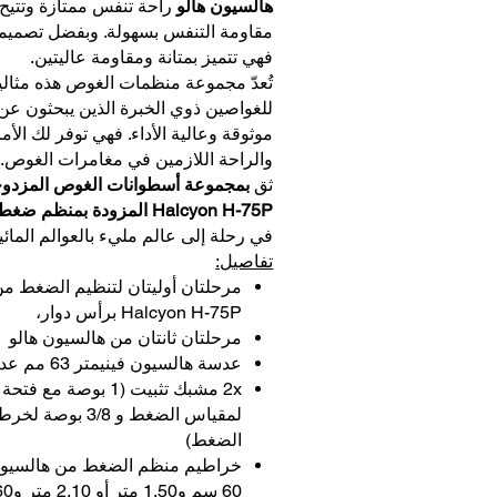
هالسيون هالو
راحة تنفس ممتازة وتتي
مقاومة التنفس بسهولة. وبفضل تصميمها
فهي تتميز بمتانة ومقاومة عاليتين.
تُعدّ مجموعة منظمات الغوص هذه مثالي
للغواصين ذوي الخبرة الذين يبحثون عن
موثوقة وعالية الأداء. فهي توفر لك الأم
والراحة اللازمين في مغامرات الغوص.
ثق
بمجموعة أسطوانات الغوص المزدو
Halcyon H-75P المزودة بمنظم ضغط
في رحلة إلى عالم مليء بالعوالم المائية
تفاصيل:
مرحلتان أوليتان لتنظيم الضغط من
Halcyon H-75P برأس دوار،
مرحلتان ثانتان من هالسيون هالو
عدسة هالسيون فينيمتر 63 مم عدد 1
2x مشبك تثبيت (1 بوصة مع ف
لمقياس الضغط و 3/8 ب
الضغط)
خراطيم منظم الضغط من هالسيو