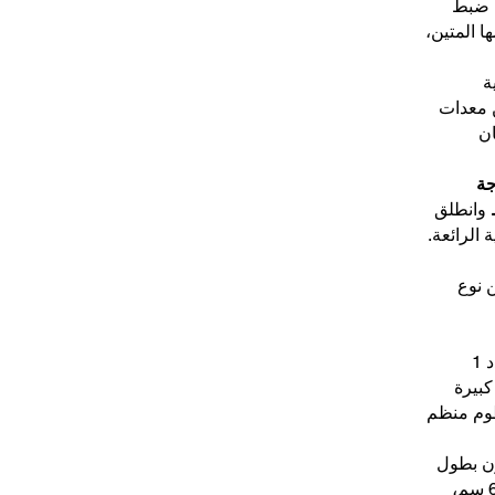
ح ضبط
 المتين،
ة
 معدات
ان
جة
وانطلق
 الرائعة.
 نوع
تحة كبيرة
وصة لخرطوم منظم
ن بطول
60 سم و1.50 متر أو 2.10 متر و60 سم،