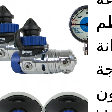
م
ة
ة
ن