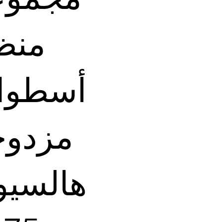
منظ
أسطوان
مزدوج
هالسيو