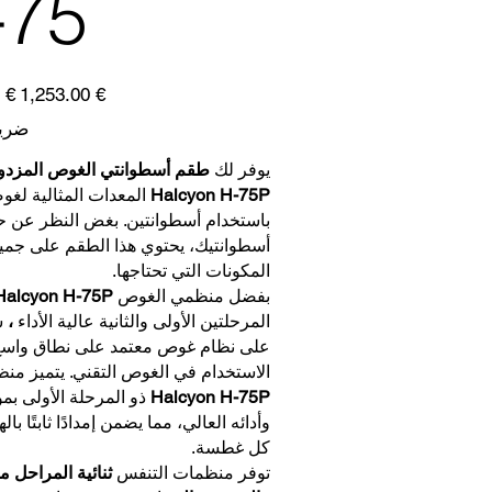
-75
سعر
‏1,253.00 €
‏1,790.00 €
البيع
ضريب
يوفر لك
طقم أسطوانتي الغوص المزدو
Halcyon H-75P
المعدات المثالية لغ
باستخدام أسطوانتين. بغض النظر عن 
أسطوانتيك، يحتوي هذا الطقم على جمي
المكونات التي تحتاجها.
بفضل منظمي الغوص
Halcyon H-75P
المرحلتين الأولى والثانية عالية الأداء
،
س
على نظام غوص معتمد على نطاق واسع
الاستخدام في الغوص التقني. يتميز من
Halcyon H-75P
ذو المرحلة الأولى بمو
وأدائه العالي، مما يضمن إمدادًا ثابتًا بال
كل غطسة.
توفر منظمات التنفس
ثنائية المراحل م