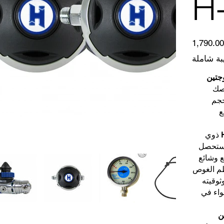
H
السعر
الأصلي
ة شاملة
جتين
وصك
حجم
ع
ذوي
تحصل
 وشائع
ظم الغوص
ثوقيته
هواء في
ن