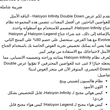
البيع
الأصلي
ضريبة شاملة
نقدم لكم عرض Halcyon Infinity Double Down - الباقة الأمثل
للغواصين الباحثين عن أفضل المعدات. تتضمن هذه المجموعة نظام
جناح Halcyon Infinity، المصمم للاستخدام مع أسطوانة واحدة.
بالإضافة إلى ذلك، عند شراء جناح Halcyon Legend أو Halcyon
Evolve مع هذا العرض، ستحصل على خصم 50% على المنتج الثاني.
هذا يعني أنه يمكنك تخصيص تجربة الغوص الخاصة بك باستخدام الجناح
الأمثل لاحتياجاتك مع الاستفادة من توفير كبير.
يُعرف نظام Halcyon Infinity بمتانته وراحته وتصميمه الانسيابي، مما
يجعله خيارًا لا غنى عنه للغواصين المحترفين. لا تفوّتوا عرض Double
Down الحصري، المتوفر الآن في متجر الغوص لدينا!
تفاصيل:
نظام هالسيون إنفينيتي وينج
اللون الأسود
كيس هوائي مجنح لـ Halcyon Infinity، قابل للتخصيص بشكل
فردي!
كيس هواء مجنح لـ Halcyon Legend! كيس هواء مجنح قابل