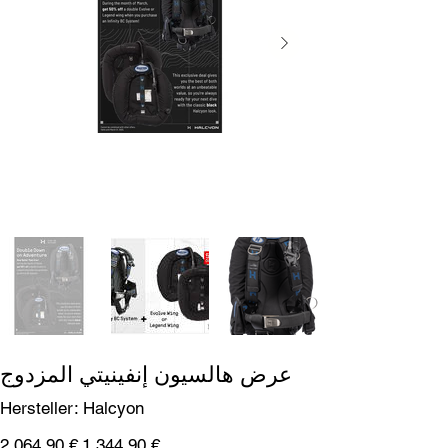
عرض هالسيون إنفينيتي المزدوج
SKU
Hersteller:
Halcyon
Halcyon
سعر
السعر
‏1,344.90 €
‏2,064.90 €