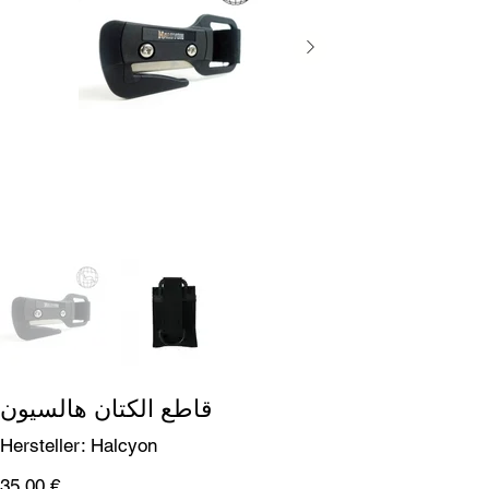
قاطع الكتان هالسيون
SKU
Hersteller:
Halcyon
Halcyon
السعر
‏35.00 €