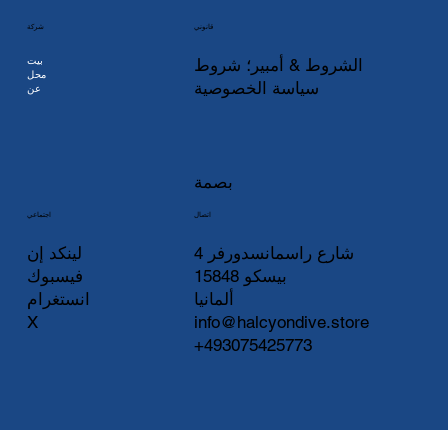
شركة
قانوني
بيت
الشروط & أمبير؛ شروط
محل
سياسة الخصوصية
عن
بصمة
اتصال
اجتماعي
لينكد إن
شارع راسمانسدورفر 4
فيسبوك
15848 بيسكو
انستغرام
ألمانيا
X
info@halcyondive.store
+493075425773