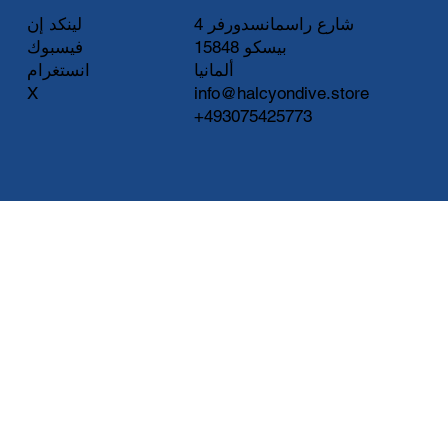
لينكد إن
شارع راسمانسدورفر 4
فيسبوك
15848 بيسكو
انستغرام
ألمانيا
X
info@halcyondive.store
+493075425773