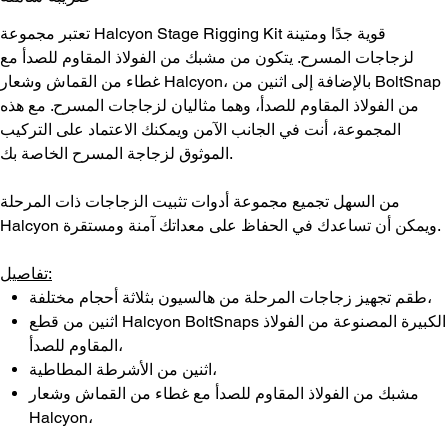
تعتبر مجموعة Halcyon Stage Rigging Kit قوية جدًا ومتينة
لزجاجات المسرح. يتكون من مشبك من الفولاذ المقاوم للصدأ مع
غطاء من القماش وشعار Halcyon، بالإضافة إلى اثنين من BoltSnap
من الفولاذ المقاوم للصدأ، وهما مثاليان لزجاجات المسرح. مع هذه
المجموعة، أنت في الجانب الآمن ويمكنك الاعتماد على التركيب
الموثوق لزجاجة المسرح الخاصة بك.
من السهل تجميع مجموعة أدوات تثبيت الزجاجات ذات المرحلة
Halcyon ويمكن أن تساعدك في الحفاظ على معداتك آمنة ومستقرة.
تفاصيل:
طقم تجهيز زجاجات المرحلة من هالسيون بثلاثة أحجام مختلفة،
اثنين من قطع Halcyon BoltSnaps الكبيرة المصنوعة من الفولاذ
المقاوم للصدأ،
اثنين من الأشرطة المطاطية،
مشبك من الفولاذ المقاوم للصدأ مع غطاء من القماش وشعار
Halcyon،