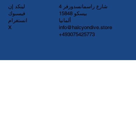
لينكد إن
شارع راسمانسدورفر 4
فيسبوك
15848 بيسكو
انستغرام
ألمانيا
X
info@halcyondive.store
+493075425773