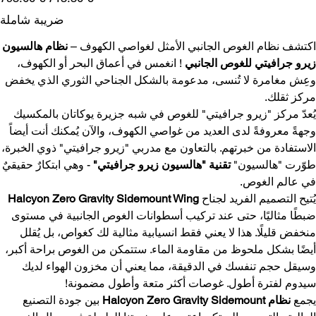
البيع
الأصلي
ضريبة شاملة
اكتشف نظام الغوص الجانبي الأمثل لغواصي الكهوف –
نظام هالسيون
زيرو جرافيتي للغوص الجانبي
! انغمس في أعماق البحر أو الكهوف،
وعِش مغامرة لا تُنسى، مدعومة بالشكل الجناحي الثوري الذي يخفض
مركز ثقلك.
يُعدّ مركز "زيرو جرافيتي" للغوص في شبه جزيرة يوكاتان بالمكسيك
وجهةً معروفةً لدى العديد من غواصي الكهوف، والآن يُمكنك أنت أيضاً
الاستفادة من خبرتهم. بالتعاون مع مدربي "زيرو جرافيتي" ذوي الخبرة،
طوّرت "هالسيون"
تقنية "هالسيون زيرو جرافيتي"
- وهي ابتكارٌ حقيقيٌ
في عالم الغوص.
يُتيح التصميم الفريد لجناح
Halcyon Zero Gravity Sidemount Wing
ضبطًا مثاليًا، حتى عند تركيب أسطوانات الغوص الجانبية في مستوى
منخفض قليلًا. هذا لا يعني فقط انسيابية مثالية لك كغواص، بل يُقلل
أيضًا بشكل ملحوظ من مقاومة الماء. ستتمكن من الغوص براحة أكبر،
وسيقل حجم تنفسك في الدقيقة، مما يعني أن مخزون الهواء لديك
سيدوم لفترة أطول. غوصات أكثر متعة وأطول مضمونة!
يجمع
نظام Halcyon Zero Gravity Sidemount
بين جودة التصنيع