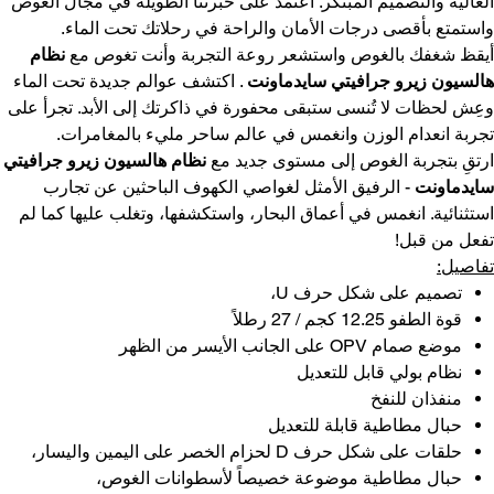
العالية والتصميم المبتكر. اعتمد على خبرتنا الطويلة في مجال الغوص
واستمتع بأقصى درجات الأمان والراحة في رحلاتك تحت الماء.
أيقظ شغفك بالغوص واستشعر روعة التجربة وأنت تغوص مع
نظام
هالسيون زيرو جرافيتي سايدماونت
. اكتشف عوالم جديدة تحت الماء
وعِش لحظات لا تُنسى ستبقى محفورة في ذاكرتك إلى الأبد. تجرأ على
تجربة انعدام الوزن وانغمس في عالم ساحر مليء بالمغامرات.
ارتقِ بتجربة الغوص إلى مستوى جديد مع
نظام هالسيون زيرو جرافيتي
سايدماونت
- الرفيق الأمثل لغواصي الكهوف الباحثين عن تجارب
استثنائية. انغمس في أعماق البحار، واستكشفها، وتغلب عليها كما لم
تفعل من قبل!
تفاصيل:
تصميم على شكل حرف U،
قوة الطفو 12.25 كجم / 27 رطلاً
موضع صمام OPV على الجانب الأيسر من الظهر
نظام بولي قابل للتعديل
منفذان للنفخ
حبال مطاطية قابلة للتعديل
حلقات على شكل حرف D لحزام الخصر على اليمين واليسار،
حبال مطاطية موضوعة خصيصاً لأسطوانات الغوص،