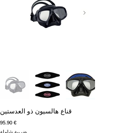
قناع هالسيون ذو العدستين
السعر
‏95.90 €
ضريبة شاملة