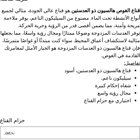
قناع الغوص هالسيون ذو العدستين
هو قناع عالي الجودة، مثالي لجميع
أنواع الأنشطة تحت الماء. مصنوع من السيليكون الناعم، يوفر ملاءمة
مريحة وآمنة، مما يضمن أقصى قدر من الرؤية وحرية الحركة.
توفر العدسات المزدوجة وضوحًا ممتازًا ومجال رؤية واسعًا، مما يجعلها
مثالية لاستكشاف أعماق المحيط. سواء كنت مبتدئًا أو غواصًا متمرسًا،
فإن قناع هالسيون ذو العدسات المزدوجة هو الخيار الأمثل لمغامرتك
القادمة في الغوص.
تفاصيل:
قناع هالسيون ذو العدستين، أسود
سيليكون ناعم،
شفاه إحكام كبيرة
مجال رؤية واسع
اختياري مع حزام القناع
حزام القناع