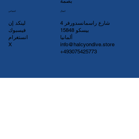
بصمة
اتصال
اجتماعي
لينكد إن
شارع راسمانسدورفر 4
فيسبوك
15848 بيسكو
انستغرام
ألمانيا
X
info@halcyondive.store
+493075425773