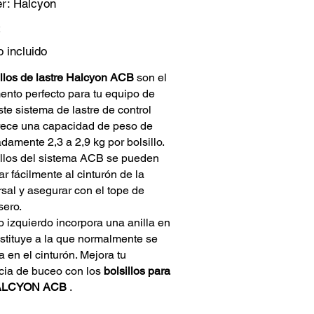
er:
Halcyon
Halcyon
 incluido
illos de lastre Halcyon ACB
son el
nto perfecto para tu equipo de
te sistema de lastre de control
frece una capacidad de peso de
amente 2,3 a 2,9 kg por bolsillo.
illos del sistema ACB se pueden
 fácilmente al cinturón de la
sal y asegurar con el tope de
sero.
lo izquierdo incorpora una anilla en
stituye a la que normalmente se
 en el cinturón. Mejora tu
cia de buceo con los
bolsillos para
HALCYON ACB
.