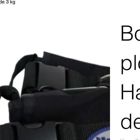
de 3 kg
B
p
H
d