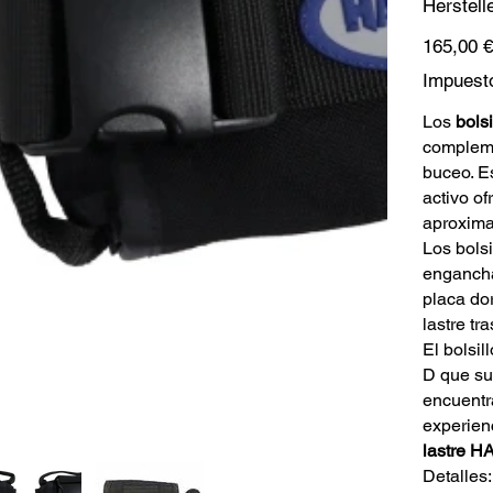
Herstell
Precio
165,00 €
Impuesto
Los
bols
compleme
buceo. Es
activo o
aproximad
Los bols
enganchar
placa dor
lastre tra
El bolsil
D que su
encuentra
experien
lastre 
Detalles: