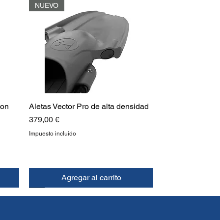
NUEVO
ton
Aletas Vector Pro de alta densidad
Precio
379,00 €
Impuesto incluido
Agregar al carrito
NUEVO
ARRIBA