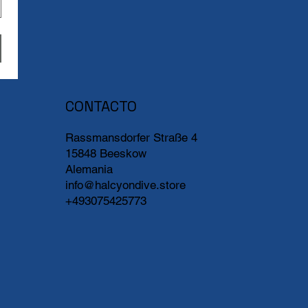
CONTACTO
Rassmansdorfer Straße 4
15848 Beeskow
Alemania
info@halcyondive.store
+493075425773