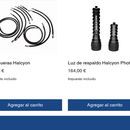
ueras Halcyon
Luz de respaldo Halcyon Pho
o
Precio
 €
164,00 €
to incluido
Impuesto incluido
Agregar al carrito
Agregar al carrito
EVO
EVO
NUEVO