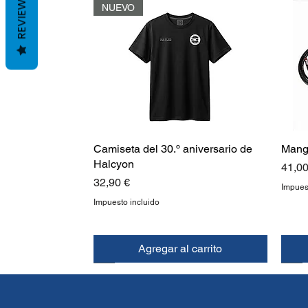
REVIEWS
NUEVO
Camiseta del 30.º aniversario de
Mang
Halcyon
Preci
41,00
Precio
32,90 €
Impues
Impuesto incluido
Agregar al carrito
NUEVO
NUEVO
NU
NU