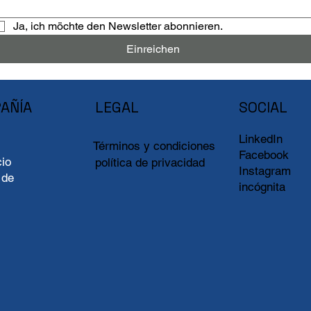
Ja, ich möchte den Newsletter abonnieren.
Einreichen
AÑÍA
LEGAL
SOCIAL
LinkedIn
Términos y condiciones
Facebook
io
política de privacidad
Instagram
 de
incógnita