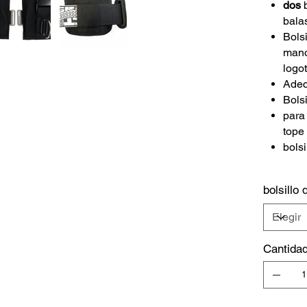
dos
b
bala
Bols
manó
logo
Adec
Bolsi
para
tope
bolsi
bolsillo
Cantida