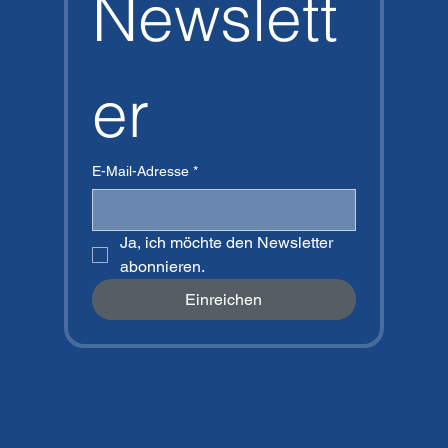
Newslett
Agregar al carrito
Agregar al carrito
er
E-Mail-Adresse
*
Ja, ich möchte den Newsletter 
abonnieren.
Einreichen