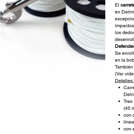
El
carre
en Delri
excepcio
impactos
los dedo
desenroll
Defende
Se enrol
en la bo
También 
(Ver víde
Detalles:
Carr
Delri
Tres
(45 m
con 
línea
con 