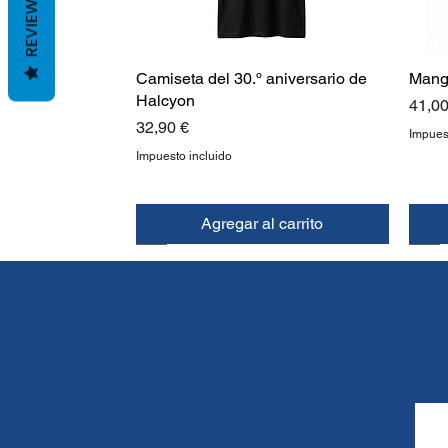
REVIEWS
Camiseta del 30.º aniversario de
Mang
Halcyon
Preci
41,00
Precio
32,90 €
Impues
Impuesto incluido
Agregar al carrito
NUEVO
NUEVO
NU
NU