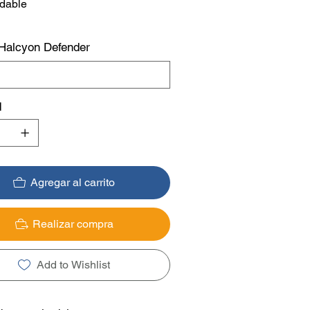
idable
 Halcyon Defender
d
Agregar al carrito
Realizar compra
Add to Wishlist