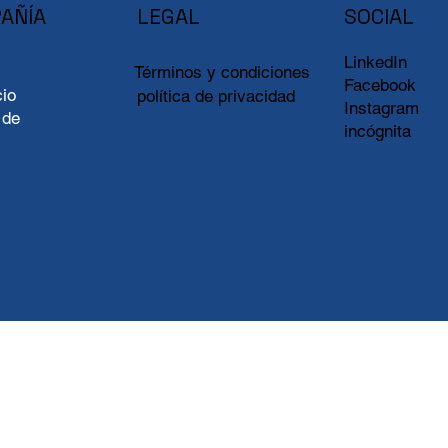
AÑÍA
LEGAL
SOCIAL
LinkedIn
Términos y condiciones
Facebook
io
política de privacidad
Instagram
 de
incógnita