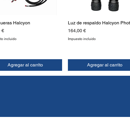
ueras Halcyon
Luz de respaldo Halcyon Pho
o
Precio
 €
164,00 €
to incluido
Impuesto incluido
Agregar al carrito
Agregar al carrito
EVO
EVO
NUEVO