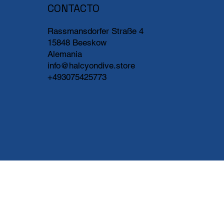
CONTACTO
Rassmansdorfer Straße 4
15848 Beeskow
Alemania
info@halcyondive.store
+493075425773