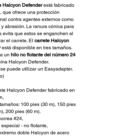
te Halcyon Defender
está fabricado
n, que ofrece una protección
nal contra agentes externos como
 y abrasión. La ranura cónica para
s evita que estos se enganchen al
ar el carrete. El
carrete Halcyon
r
está disponible en tres tamaños.
la un
hilo no flotante del número 24
bina Halcyon Defender.
se puede utilizar un Easyadapter.
o)
ete Halcyon Defender fabricado en
n,
 tamaños: 100 pies (30 m), 150 pies
), 200 pies (60 m).
correa #24,
 especial - no flotante,
extremo doble Halcyon de acero