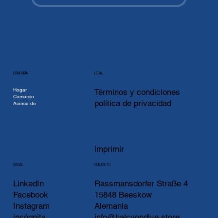
COMPAÑÍA
LEGAL
Hogar
Términos y condiciones
Comercio
política de privacidad
Acerca de
imprimir
CONTACTO
SOCIAL
LinkedIn
Rassmansdorfer Straße 4
Facebook
15848 Beeskow
Instagram
Alemania
incógnita
info@halcyondive.store