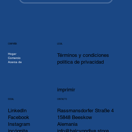
COMPAÑÍA
LEGAL
Hogar
Términos y condiciones
Comercio
política de privacidad
Acerca de
imprimir
CONTACTO
SOCIAL
LinkedIn
Rassmansdorfer Straße 4
Facebook
15848 Beeskow
Instagram
Alemania
incógnita
info@halcyondive.store