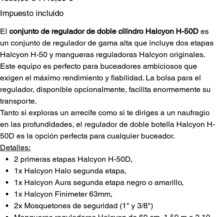
original
de
oferta
Impuesto incluido
El
conjunto de regulador de doble cilindro Halcyon H-50D
es
un conjunto de regulador de gama alta que incluye dos etapas
Halcyon H-50 y mangueras reguladoras Halcyon originales.
Este equipo es perfecto para buceadores ambiciosos que
exigen el máximo rendimiento y fiabilidad. La bolsa para el
regulador, disponible opcionalmente, facilita enormemente su
transporte.
Tanto si exploras un arrecife como si te diriges a un naufragio
en las profundidades, el regulador de doble botella Halcyon H-
50D es la opción perfecta para cualquier buceador.
Detalles:
2 primeras etapas Halcyon H-50D,
1x Halcyon Halo segunda etapa,
1x Halcyon Aura segunda etapa negro o amarillo,
1x Halcyon Finimeter 63mm,
2x Mosquetones de seguridad (1" y 3/8")