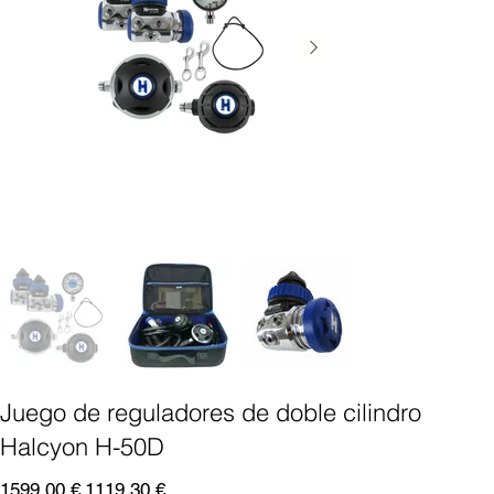
Juego de reguladores de doble cilindro
Halcyon H-50D
Precio
Precio
1599,00 €
1119,30 €