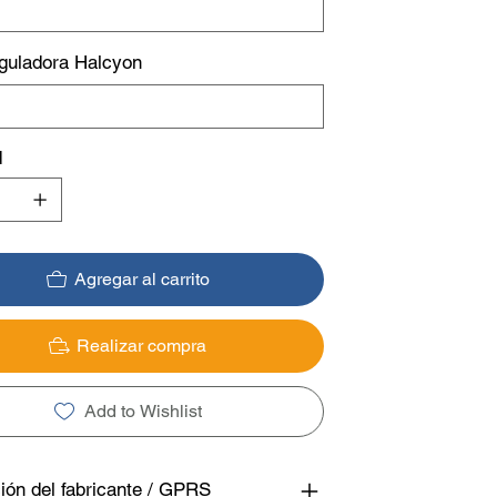
guladora Halcyon
d
Agregar al carrito
Realizar compra
Add to Wishlist
ión del fabricante / GPRS