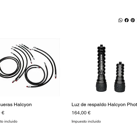
ueras Halcyon
Luz de respaldo Halcyon Pho
o
Precio
 €
164,00 €
to incluido
Impuesto incluido