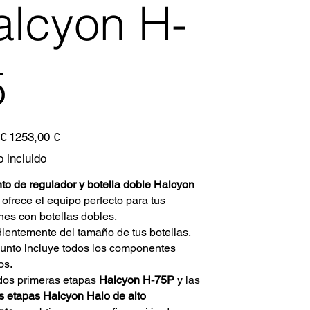
alcyon H-
5
Precio
 €
1253,00 €
de
oferta
 incluido
to de regulador y botella doble Halcyon
 ofrece el equipo perfecto para tus
nes con botellas dobles.
ientemente del tamaño de tus botellas,
junto incluye todos los componentes
os.
dos primeras etapas
Halcyon H-75P
y las
 etapas Halcyon Halo de alto