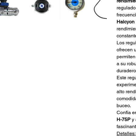
rendimie
regulado
frecuenc
Halcyon
rendimie
constant
Los regu
ofrecen 
permiten 
a su rob
duraderos
Este reg
experime
alto rend
comodida
buceo.
Confía e
H-75P
y 
fascinan
Detalles: