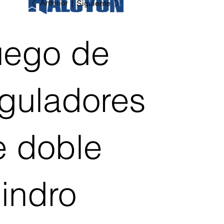
Anterior
Siguiente
uego de
eguladores
e doble
lindro