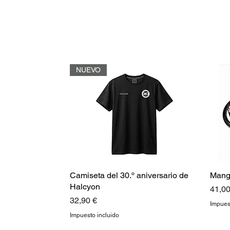
NUEVO
Camiseta del 30.º aniversario de
Mang
Halcyon
Preci
41,00
Precio
32,90 €
Impues
Impuesto incluido