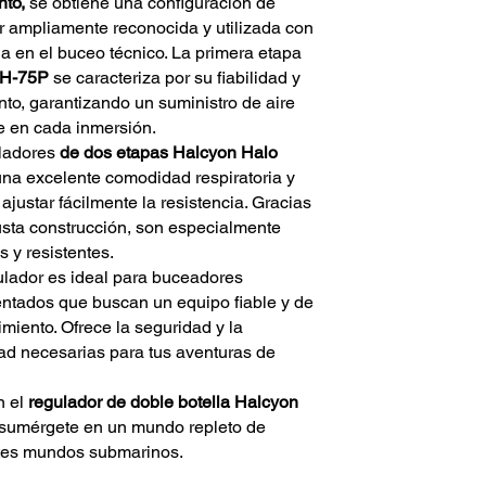
nto,
se obtiene una configuración de
r ampliamente reconocida y utilizada con
ia en el buceo técnico. La primera etapa
 H-75P
se caracteriza por su fiabilidad y
nto, garantizando un suministro de aire
e en cada inmersión.
ladores
de dos etapas Halcyon Halo
una excelente comodidad respiratoria y
ajustar fácilmente la resistencia. Gracias
usta construcción, son especialmente
 y resistentes.
ulador es ideal para buceadores
ntados que buscan un equipo fiable y de
imiento. Ofrece la seguridad y la
d necesarias para tus aventuras de
n el
regulador de doble botella Halcyon
sumérgete en un mundo repleto de
tes mundos submarinos.