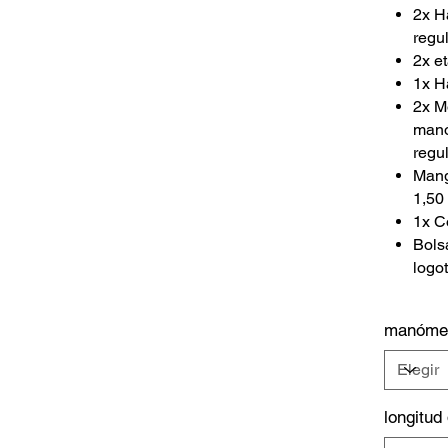
2x H
regu
2x e
1x H
2x M
manó
regu
Mang
1,50
1x C
Bols
logo
manóme
longitud