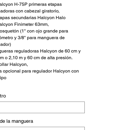
alcyon H-75P primeras etapas
ladoras con cabezal giratorio,
tapas secundarias Halcyon Halo
alcyon Finimeter 63mm,
osquetón (1" con ojo grande para
metro y 3/8" para manguera de
lador)
ueras reguladoras Halcyon de 60 cm y
 m o 2,10 m y 60 cm de alta presión.
ollar Halcyon,
a opcional para regulador Halcyon con
tipo
tro
 de la manguera