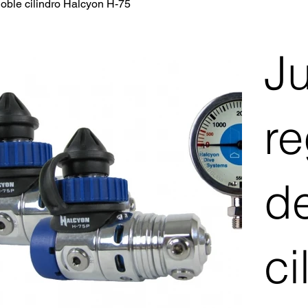
oble cilindro Halcyon H-75
J
r
d
ci