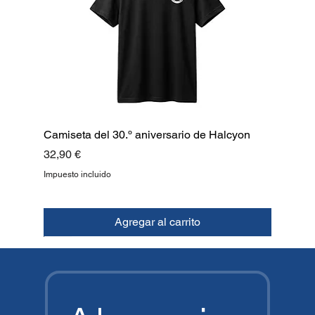
Camiseta del 30.º aniversario de Halcyon
Precio
32,90 €
Impuesto incluido
Agregar al carrito
NUEVO
NUEVO
NUEVO
NUEVO
NUEVO
NUEVO
NUEVO
ARRIBA