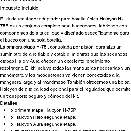
original
de
oferta
Impuesto incluido
El kit de regulador adaptador para botella única
Halcyon H-
75P
es un conjunto completo para buceadores, fabricado con
componentes de alta calidad y diseñado específicamente para
el buceo con una sola botella.
La
primera etapa H-75
, controlada por pistón, garantiza un
suministro de aire fiable y estable, mientras que las segundas
etapas Halo y Aura ofrecen un excelente rendimiento
respiratorio. El kit incluye todas las mangueras necesarias y un
manómetro, y los mosquetones ya vienen conectados a la
manguera larga y al manómetro. También ofrecemos una bolsa
Halcyon de alta calidad opcional para el regulador, que permite
un transporte seguro y cómodo del kit.
Detalles:
1x primera etapa Halcyon H-75P,
1x Halcyon Halo segunda etapa,
1x Halcyon Aura segunda etapa,