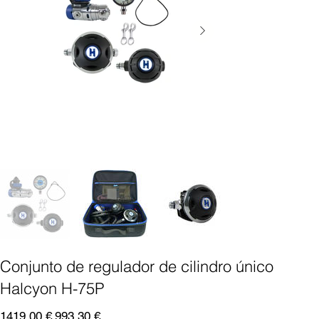
Conjunto de regulador de cilindro único
Halcyon H-75P
Precio
Precio
1419,00 €
993,30 €