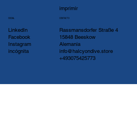
imprimir
CONTACTO
SOCIAL
LinkedIn
Rassmansdorfer Straße 4
Facebook
15848 Beeskow
Instagram
Alemania
incógnita
info@halcyondive.store
+493075425773