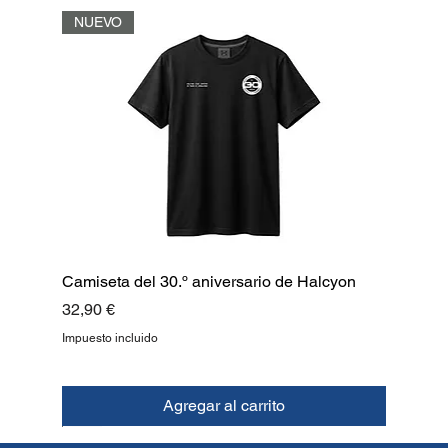
NUEVO
Camiseta del 30.º aniversario de Halcyon
Precio
32,90 €
Impuesto incluido
Agregar al carrito
NUEVO
NUEVO
NUEVO
NUEVO
NUEVO
NUEVO
NUEVO
ARRIBA