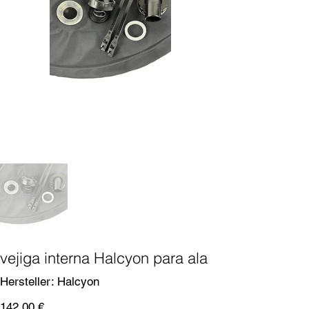
vejiga interna Halcyon para ala
SKU
Hersteller:
Halcyon
Halcyon
Precio
142,00 €