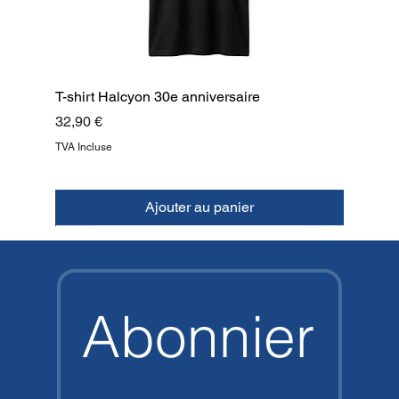
T-shirt Halcyon 30e anniversaire
Prix
32,90 €
TVA Incluse
Ajouter au panier
NOUVEAU
NOUVEAU
NOUVEAU
NOUVEAU
NOUVEAU
NOUVEAU
NOUVEAU
HAUT
Abonnier