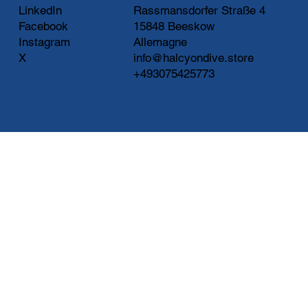
LinkedIn
Rassmansdorfer Straße 4
Facebook
15848 Beeskow
Instagram
Allemagne
X
info@halcyondive.store
+493075425773