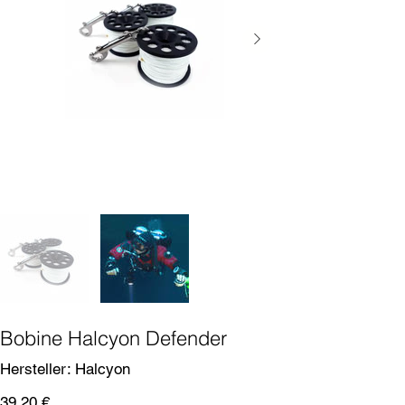
Bobine Halcyon Defender
SKU
Hersteller:
Halcyon
Halcyon
Prix
39,20 €