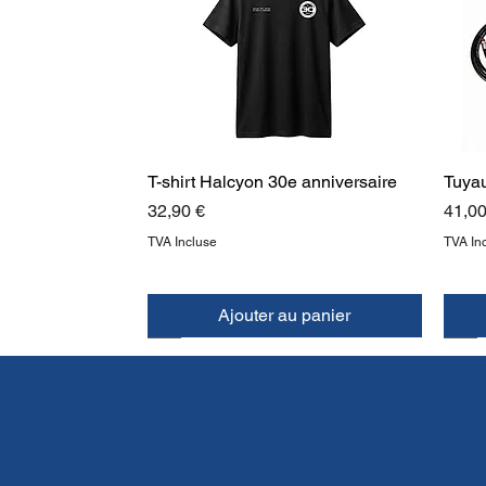
T-shirt Halcyon 30e anniversaire
Tuya
Prix
Prix
32,90 €
41,00
TVA Incluse
TVA In
Ajouter au panier
NOUVEAU
NOUVEAU
NO
NO