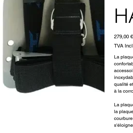
H
Prix
279,00 €
TVA Inc
La plaqu
confortab
accessoi
inoxydab
qualité e
à la corr
La plaqu
la plaque
courbure
s'éloigne