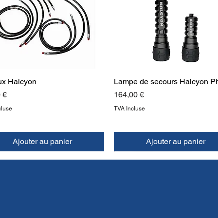
ux Halcyon
Lampe de secours Halcyon P
Prix
 €
164,00 €
cluse
TVA Incluse
Ajouter au panier
Ajouter au panier
UVEAU
UVEAU
NOUVEAU