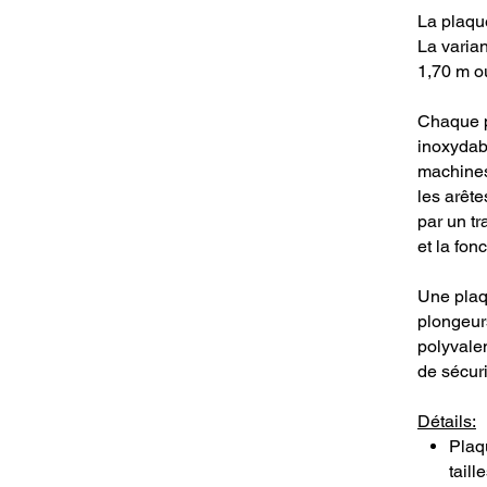
La plaqu
La varia
1,70 m o
Chaque p
inoxydabl
machines
les arête
par un tr
et la fonc
Une plaqu
plongeurs
polyvalen
de sécuri
Détails:
Plaq
taille