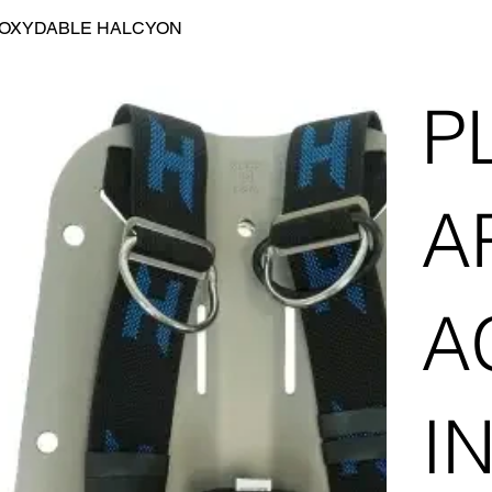
NOXYDABLE HALCYON
P
A
A
I