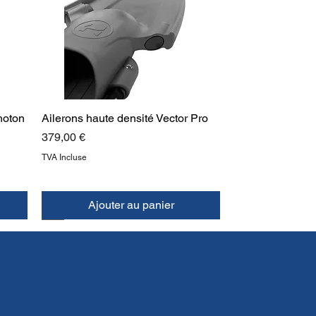
hoton
Ailerons haute densité Vector Pro
Prix
379,00 €
TVA Incluse
Ajouter au panier
NOUVEAU
HAUT