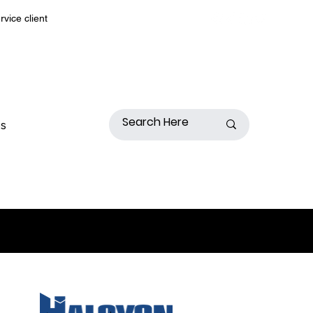
rvice client
s