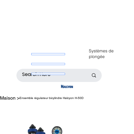
Systèmes de
plongée
Maison
>
Ensemble régulateur bicylindre Halcyon H-50D