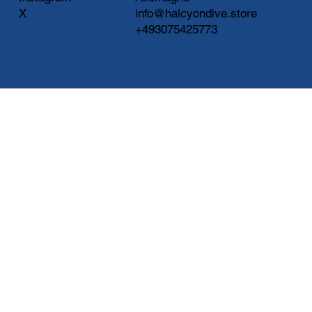
X
info@halcyondive.store
+493075425773