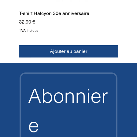
T-shirt Halcyon 30e anniversaire
Prix
32,90 €
TVA Incluse
Ajouter au panier
NOUVEAU
NOUVEAU
NOUVEAU
NOUVEAU
NOUVEAU
NOUVEAU
NOUVEAU
HAUT
Abonnier
e 