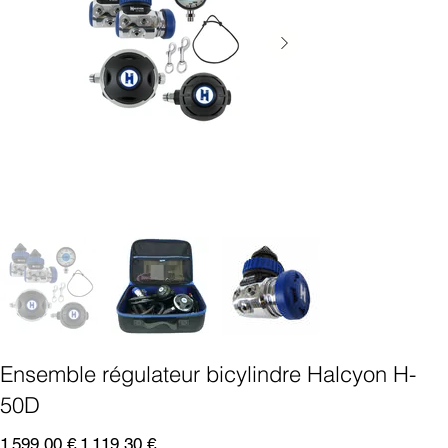
Ensemble régulateur bicylindre Halcyon H-
50D
Prix
Prix
1 599,00 €
1 119,30 €