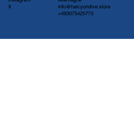
X
info@halcyondive.store
+493075425773