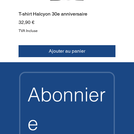
T-shirt Halcyon 30e anniversaire
Prix
32,90 €
TVA Incluse
Ajouter au panier
NOUVEAU
NOUVEAU
NOUVEAU
NOUVEAU
NOUVEAU
NOUVEAU
NOUVEAU
HAUT
Abonnier
e 