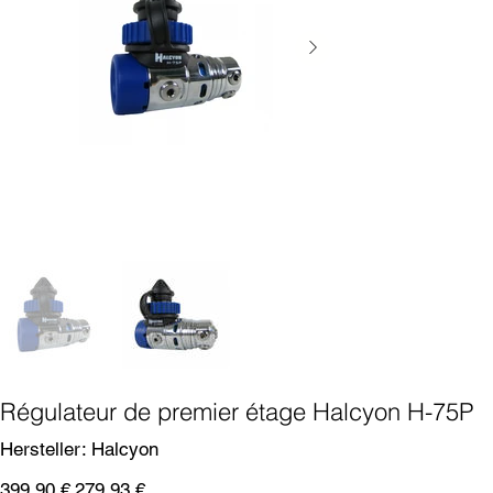
Régulateur de premier étage Halcyon H-75P
SKU
Hersteller:
Halcyon
Halcyon
Prix
Prix
399,90 €
279,93 €