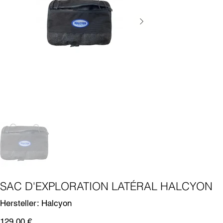
SAC D'EXPLORATION LATÉRAL HALCYON
SKU
Hersteller:
Halcyon
Halcyon
Prix
129,00 €