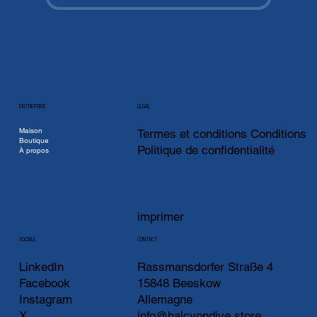
ENTREPRISE
LÉGAL
Maison
Termes et conditions Conditions
Boutique
Politique de confidentialité
À propos
imprimer
CONTACT
SOCIALE
LinkedIn
Rassmansdorfer Straße 4
Facebook
15848 Beeskow
Instagram
Allemagne
X
info@halcyondive.store