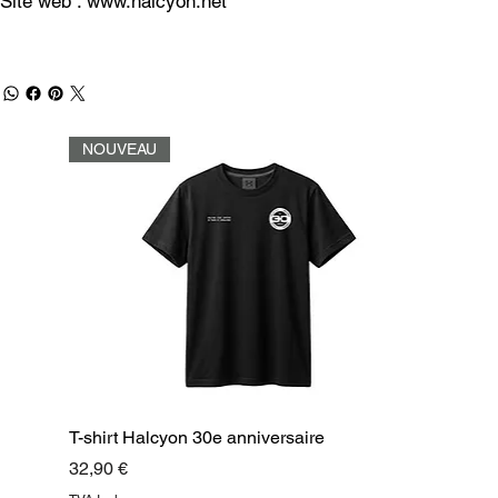
Site web :
www.halcyon.net
NOUVEAU
T-shirt Halcyon 30e anniversaire
Prix
32,90 €