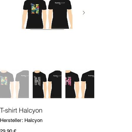
T-shirt Halcyon
SKU
Hersteller:
Halcyon
Halcyon
Prix
29,90 €