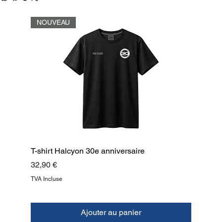
NOUVEAU
T-shirt Halcyon 30e anniversaire
Prix
32,90 €
TVA Incluse
Ajouter au panier