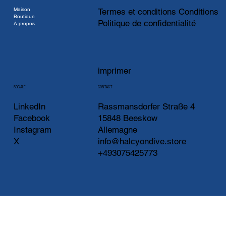
Maison
Termes et conditions Conditions
Boutique
Politique de confidentialité
À propos
imprimer
CONTACT
SOCIALE
LinkedIn
Rassmansdorfer Straße 4
Facebook
15848 Beeskow
Instagram
Allemagne
X
info@halcyondive.store
+493075425773