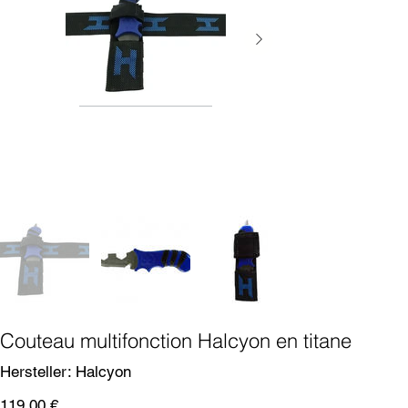
Couteau multifonction Halcyon en titane
SKU
Hersteller:
Halcyon
Halcyon
Prix
119,00 €