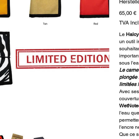
Herstell
Prix
65,00 €
TVA Inc
Le
Halcy
un outil 
souhaita
importan
sous l'ea
Le carne
plongée 
limitées !
Avec ses
couvertu
WetNote
l'eau que
permetten
l'encre n
Que ce so