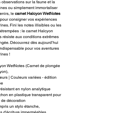
 observations sur la faune et la
rines ou simplement immortaliser
enirs, le
carnet Halcyon WetNotes
l pour consigner vos expériences
nes. Fini les notes illisibles ou les
détrempées : le carnet Halcyon
 résiste aux conditions extrêmes
ongée. Découvrez dès aujourd’hui
 indispensable pour vos aventures
ines !
yon WetNotes (Carnet de plongée
yon),
urs | Couleurs variées - édition
ée
résistant en nylon analytique
hon en plastique transparent pour
e de décoration
mpris un stylo étanche,
s d'écriture imperméables