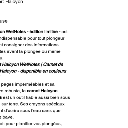
er:
Halcyon
Halcyon
luse
on WetNotes - édition limitée -
est
indispensable pour tout plongeur
nt consigner des informations
tes avant la plongée ou même
u.
t Halcyon WetNotes | Carnet de
Halcyon - disponible en couleurs
 pages imperméables et sa
re robuste, le
carnet Halcyon
s
est un outil fiable aussi bien sous
 sur terre. Ses crayons spéciaux
t d'écrire sous l'eau sans que
e bave.
it pour planifier vos plongées,