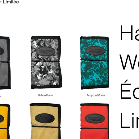
n Limitée
H
W
Éd
Li