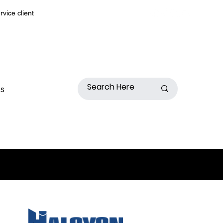
rvice client
s