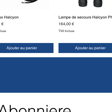
ux Halcyon
Lampe de secours Halcyon P
Prix
 €
164,00 €
cluse
TVA Incluse
Ajouter au panier
Ajouter au panier
UVEAU
UVEAU
NOUVEAU
Abonniere 
 dos Halcyon pour plongeurs
de l'ère Halcyon
on Dual Finimètre
Masque Halcyon Omnis
Dégagement rapide pour vess
Poche à soufflet lesté Halcyon