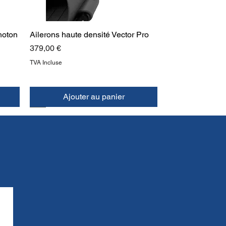
hoton
Ailerons haute densité Vector Pro
Prix
379,00 €
TVA Incluse
Ajouter au panier
NOUVEAU
HAUT
ies
Sangle de masque Halcyon Omnis
Radeau de sauvetage Halcyon
Poche à soufflets d'exploration