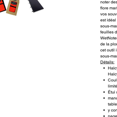
noter des
flore ma
vos souv
est idéa
sous-mari
feuilles 
WetNotes
de la pl
cet outil
sous-mar
Détails:
Halc
Halc
Coule
limit
Étui 
manc
tabl
y co
page