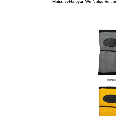
Maison
>
Halcyon WetNotes Éditio