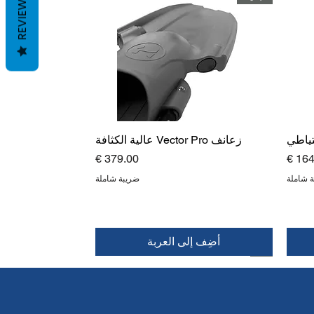
REVIEWS
تياطي
زعانف Vector Pro عالية الكثافة
عر
السعر
 شاملة
ضريبة شاملة
أضِف إلى العربة
قمة
جديد