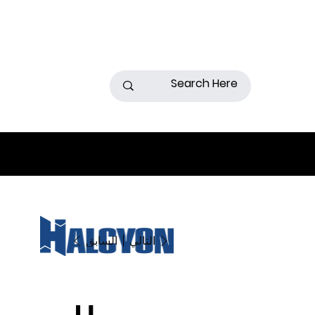
السابق
التالي