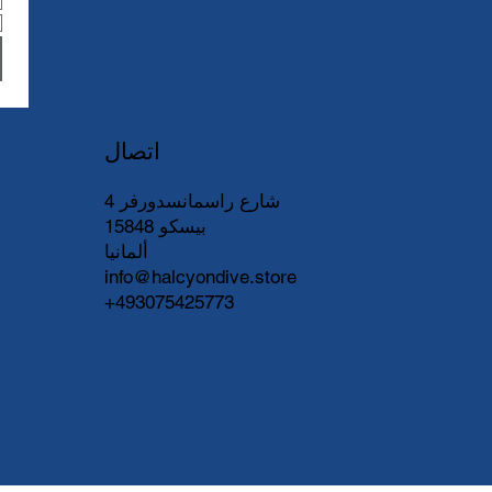
اتصال
شارع راسمانسدورفر 4
15848 بيسكو
ألمانيا
info@halcyondive.store
+493075425773