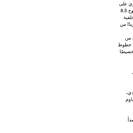
ي تحتوي على
مسافة مشبك أوسع تبلغ 140 مم (مزدوج 8.5
لخلفية
دًا من
لفي من
مع خطوط
خصيصًا
دي،
اوم
دأ