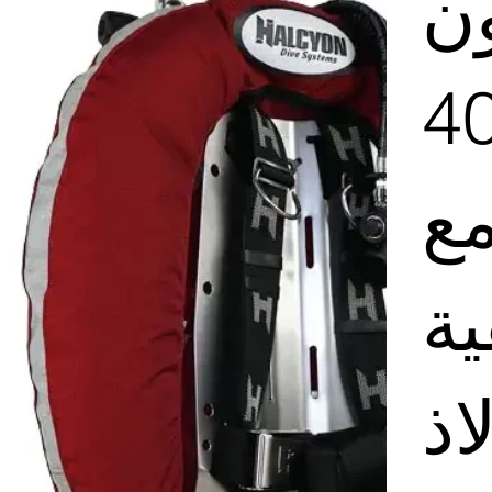
ن
طور 40
مع
ية
اذ