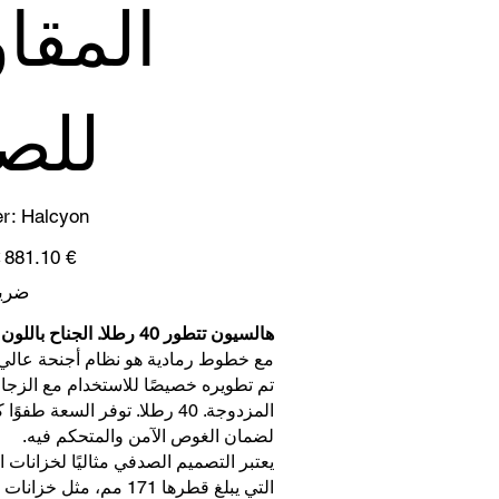
المقا
للص
SKU
er:
Halcyon
Halcyon
سعر
‏881.10 €
البيع
ضريب
هالسيون تتطور 40 رطلا. الجناح باللون العنابي
مع خطوط رمادية هو نظام أجنحة عالي 
تم تطويره خصيصًا للاستخدام مع الزجا
المزدوجة. 40 رطلا. توفر السعة طفوًا ك
لضمان الغوص الآمن والمتحكم فيه.
يعتبر التصميم الصدفي مثاليًا لخزانات 
التي يبلغ قطرها 171 مم، مثل خ