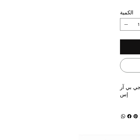
الكمية
جي بي آر
إس