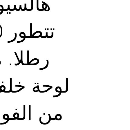
هالسيو
تت
رطلا. 
لوحة خلف
من الفول