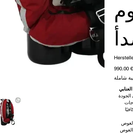
وم
دأ
Herstell
السعر
‏990.00 €
الأصلي
ة شاملة
الجودة
جات
افيًا
الغوص
زانات الغوص