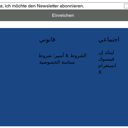
a, ich möchte den Newsletter abonnieren.
Einreichen
اجتماعي
قانوني
لينكد إن
الشروط & أمبير؛ شروط
فيسبوك
سياسة الخصوصية
انستغرام
X