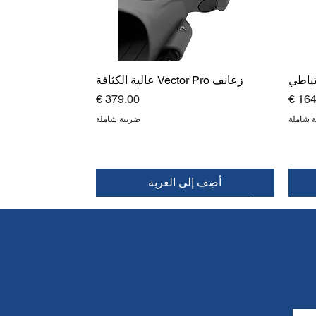
تياطي
زعانف Vector Pro عالية الكثافة
عر
السعر
 شاملة
ضريبة شاملة
أضِف إلى العربة
قمة
جديد