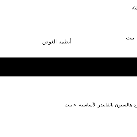
اء
بيت
أنظمة الغوص
ة هالسيون باثفايندر الأساسية
>
بيت