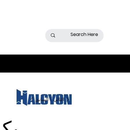
السابق
التالي
بك