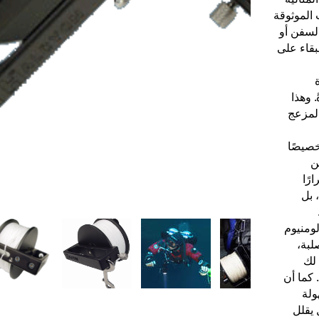
 الموثوقة
لسفن أو
بقاء على
 وهذا
المزعج
خصيصًا
ن
رًا
 بل
لومنيوم
لبة،
لك
 كما أن
ولة
يقلل