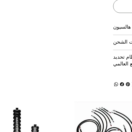
 هالسيون
ت الشحن
ام تحديد