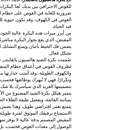
للغوص الاحترافي بين يديك. تُعدّ البكرات
ضرورية للغاية في الغوص على حطام ا
الغوص في الكهوف، وقد تكون حيوية لل
قيد الحياة.
من أبرز ميزات هذه البكرة عالية الجودة
المقبض، الذي يقع بجوار البكرة مباشرةً.
يضمن فك الخيط بأمان ويمنع التشابك 
بشكل فعال.
صُممت بكرة الصيد هالسيون باثفايندر 
لظروف الغوص في أعماق حطام السف
والكهوف الطويلة، وقد أثبتت جدارتها مرا
وتكرارًا. فهي لا تُبهرك بوظائفها فحسب،
بتصميمها الفريد الذي سيأسرك بلا شك.
يتميز هيكل بكرة الصيد المصنوع من الأ
بمتانته الفائقة، وبفضل طبقة الطلاء الص
يتمتع بعمر افتراضي طويل. وهذا يضمن 
الاستمتاع برفيقك الموثوق لفترة طويلة.
المقبض المصمم بدقة عالية لا يوفر سه
الوصول إلى معدات الغوص فحسب، بل 