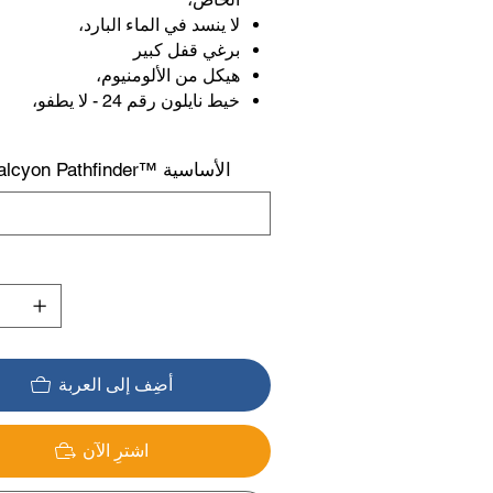
لا ينسد في الماء البارد،
برغي قفل كبير
هيكل من الألومنيوم،
خيط نايلون رقم 24 - لا يطفو،
بكرات Halcyon Pathfinder™ الأساسية
أضِف إلى العربة
اشترِ الآن