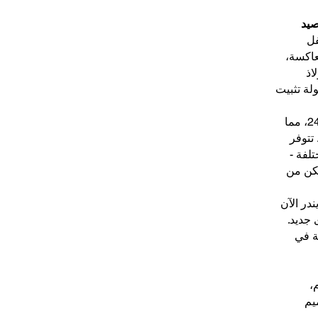
صيد
فل
اكسة،
اذ
ك بسهولة تثبيت
يكتمل الطقم بخيط نايلون مضفر رقم 24، مما
تتوفر
لفة -
مترًا - لتتمكن من
در الآن
جديد.
ة في
،
يم