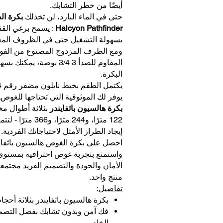
أيضًا من خطر التشابك.
حتى في الماء البارد، لن تخذلك
بكرة ال
Halcyon Pathfinder
: يسمح برغي الق
بسهولة التشغيل حتى في الظروف المع
ومع الطرف المزدوج المصنوع من الفول
المقاوم للصدأ 3 3/4 بوصة، يمكن
البكرة.
يوفر لك الموثوقية التي تحتاجها للغوص. 
بكرة هالسيون باثفايندر
بثلاثة أطوال مخت
122 مترًا، و244 مترًا، و366 
إيجاد الطراز الأمثل لاحتياجاتك الفردية.
احصل على بكرة الغوص هالسيون باثفاين
واستمتع بتجربة غوص احترافية بمستوى 
الأمان والجودة والتصميم الفريد مجتمع
منتج واحد.
تفاصيل:
بكرة هالسيون باثفايندر بثلاثة أحجام
فك آمن وبدون تشابك بفضل التصم
الخاص،