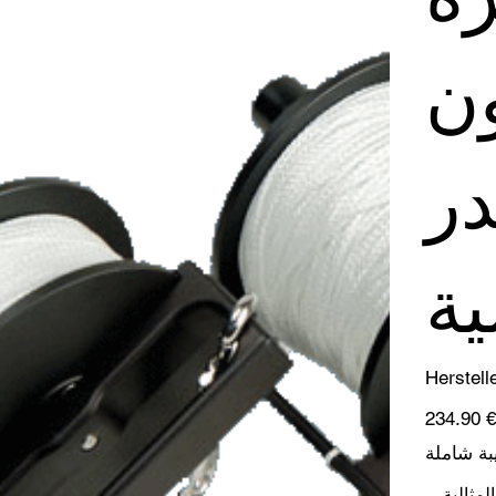
ن
در
ية
Herstell
السعر
‏234.90 €
ة شاملة
لمثالية