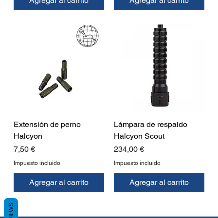
Agregar al carrito
Agregar al carrito
Extensión de perno
Lámpara de respaldo
Halcyon
Halcyon Scout
Precio
Precio
7,50 €
234,00 €
Impuesto incluido
Impuesto incluido
Agregar al carrito
Agregar al carrito
REVIEWS