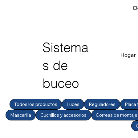
EN
Sistema
Hogar
s de
buceo
Todos los productos
Luces
Reguladores
Placa 
Mascarilla
Cuchillos y accesorios
Correas de montaje
C