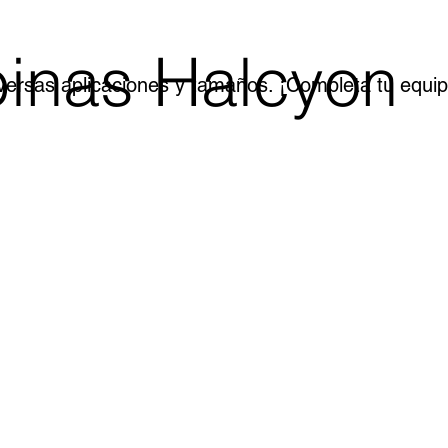
binas Halcyon
iversas aplicaciones y tamaños. ¡Completa tu equi