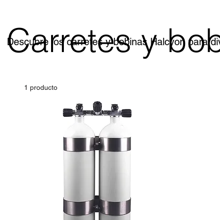
Carretes y bo
Descubre los carretes y bobinas Halcyon para d
1 producto