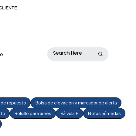
 CLIENTE
de
 de repuesto
Bolsa de elevación y marcador de alerta
nto
Bolsillo para arnés
Válvula P
Notas húmedas