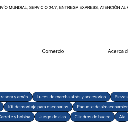
VÍO MUNDIAL, SERVICIO 24/7, ENTREGA EXPRESS, ATENCIÓN AL
Comercio
Acerca 
trasera y arnés
Luces de marcha atrás y accesorios
Piezas
Kit de montaje para escenarios
Paquete de almacenamie
arrete y bobina
Juego de alas
Cilindros de buceo
Ala