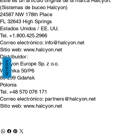
Este es un artículo original de la marca Halcyon.
(Sistemas de buceo Halcyon)
24587 NW 178th Place
FL 32643 High Springs
Estados Unidos / EE. UU.
Tel. +1.800.425.2966
Correo electrónico:
info@halcyon.net
Sitio web:
www.halcyon.net
Distribuidor:
REVIEWS
Halcyon Europe Sp. z o.o.
Wodnika 50/P6
80-299 Gdańsk
Polonia
Tel. +48 570 076 171
Correo electrónico:
partners@halcyon.net
Sitio web:
www.halcyon.net