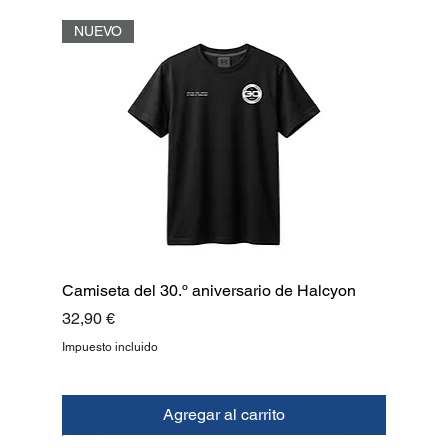
NUEVO
Camiseta del 30.º aniversario de Halcyon
Precio
32,90 €
Impuesto incluido
Agregar al carrito
NUEVO
NUEVO
NUEVO
NUEVO
NUEVO
NUEVO
NUEVO
ARRIBA