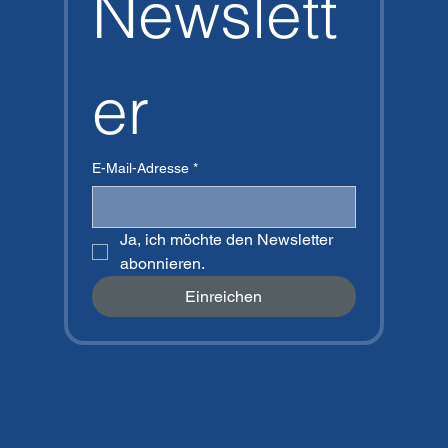
Newslett
Agregar al carrito
Agregar al carrito
er
E-Mail-Adresse
*
Ja, ich möchte den Newsletter 
abonnieren.
Einreichen