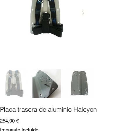
Placa trasera de aluminio Halcyon
Precio
254,00 €
Impuesto incluido