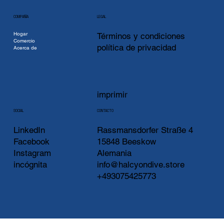
COMPAÑÍA
LEGAL
Hogar
Términos y condiciones
Comercio
política de privacidad
Acerca de
imprimir
CONTACTO
SOCIAL
LinkedIn
Rassmansdorfer Straße 4
Facebook
15848 Beeskow
Instagram
Alemania
incógnita
info@halcyondive.store
+493075425773