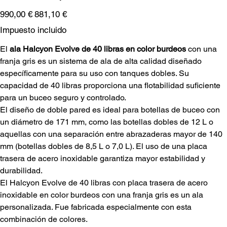
Precio
Precio
990,00 €
881,10 €
original
de
oferta
Impuesto incluido
El
ala Halcyon Evolve de 40 libras en color burdeos
con una
franja gris es un sistema de ala de alta calidad diseñado
específicamente para su uso con tanques dobles. Su
capacidad de 40 libras proporciona una flotabilidad suficiente
para un buceo seguro y controlado.
El diseño de doble pared es ideal para botellas de buceo con
un diámetro de 171 mm, como las botellas dobles de 12 L o
aquellas con una separación entre abrazaderas mayor de 140
mm (botellas dobles de 8,5 L o 7,0 L). El uso de una placa
trasera de acero inoxidable garantiza mayor estabilidad y
durabilidad.
El Halcyon Evolve de 40 libras con placa trasera de acero
inoxidable en color burdeos con una franja gris es un ala
personalizada. Fue fabricada especialmente con esta
combinación de colores.