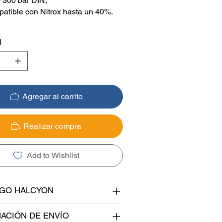
- 300 bar DIN,
atible con Nitrox hasta un 40%.
d
Agregar al carrito
Realizar compra
Add to Wishlist
OGO HALCYON
ACIÓN DE ENVÍO