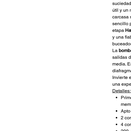
suciedad
útil y un
carcasa 
sencillo 
etapa
Ha
y una fia
buceador
La
bomb
salidas d
media. E
diafragma
Invierte 
una expe
Detalles:
Prim
memb
Apto
2 co
4 co