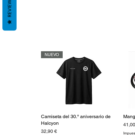
REVIEWS
NUEVO
Camiseta del 30.º aniversario de
Mang
Halcyon
Preci
41,00
Precio
32,90 €
Impues