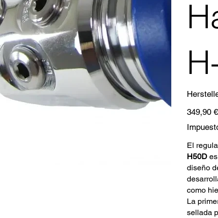
H
H
Herstell
Precio
349,90 €
original
Impuesto
El regul
H50D
es
diseño d
desarrol
como hiel
La prime
sellada p