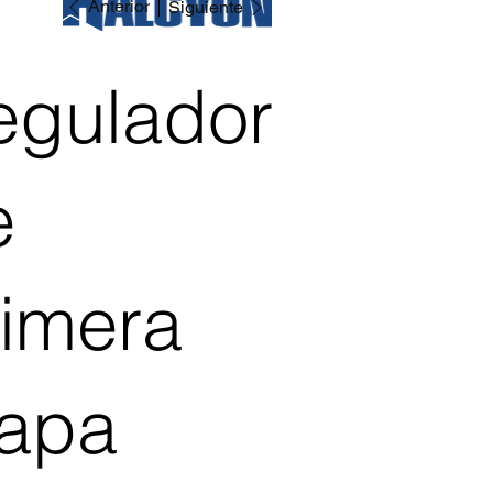
Anterior
Siguiente
egulador
e
rimera
tapa