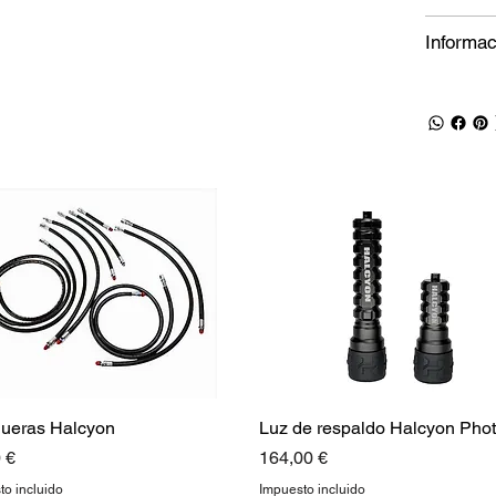
Informac
ueras Halcyon
Luz de respaldo Halcyon Pho
o
Precio
 €
164,00 €
to incluido
Impuesto incluido