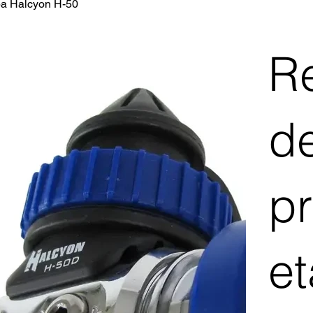
pa Halcyon H-50
R
d
p
e