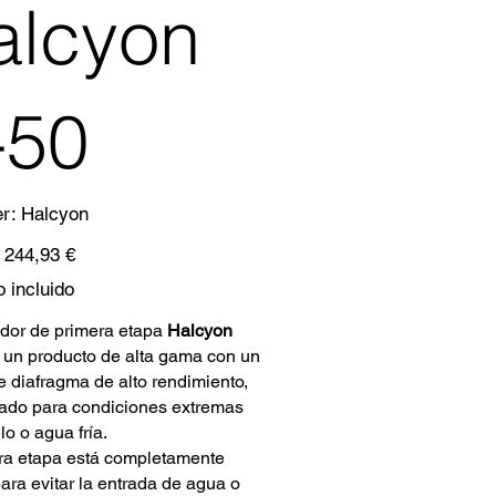
alcyon
-50
SKU
er:
Halcyon
Halcyon
Precio
244,93 €
de
oferta
 incluido
ador de primera etapa
Halcyon
 un producto de alta gama con un
e diafragma de alto rendimiento,
lado para condiciones extremas
o o agua fría.
ra etapa está completamente
ara evitar la entrada de agua o