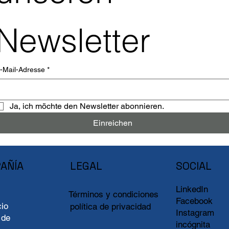
Agregar al carrito
Newsletter
-Mail-Adresse
*
Ja, ich möchte den Newsletter abonnieren.
Einreichen
AÑÍA
LEGAL
SOCIAL
LinkedIn
Términos y condiciones
Facebook
io
política de privacidad
Instagram
 de
incógnita