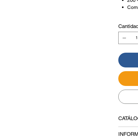
200 
Comp
Cantida
CATÁL
INFORM