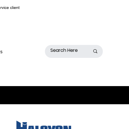
rvice client
s