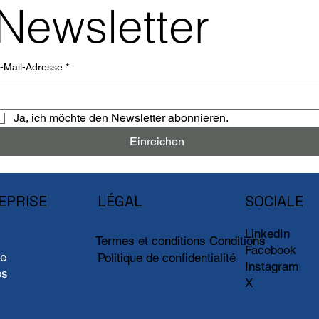
Newsletter
-Mail-Adresse
*
Ja, ich möchte den Newsletter abonnieren.
Einreichen
EPRISE
LÉGAL
SOCIALE
LinkedIn
Termes et conditions Conditions
Facebook
ue
Politique de confidentialité
Instagram
os
X