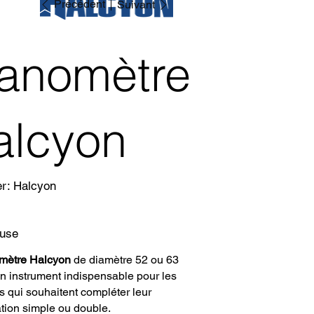
Précédent
Suivant
anomètre
alcyon
SKU
er:
Halcyon
Halcyon
luse
mètre Halcyon
de diamètre 52 ou 63
n instrument indispensable pour les
s qui souhaitent compléter leur
ation simple ou double.