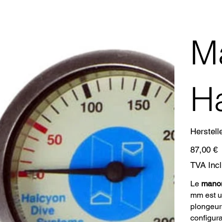
M
H
Herstell
Prix
87,00 €
TVA Inc
Le
mano
mm est u
plongeur
configur