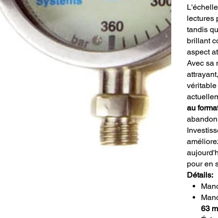
L'échelle
lectures 
tandis qu
brillant 
aspect at
Avec sa 
attrayan
véritabl
actuelle
au forma
abandonn
Investiss
améliore
aujourd'h
pour en 
Détails:
Mano
Mano
63 m