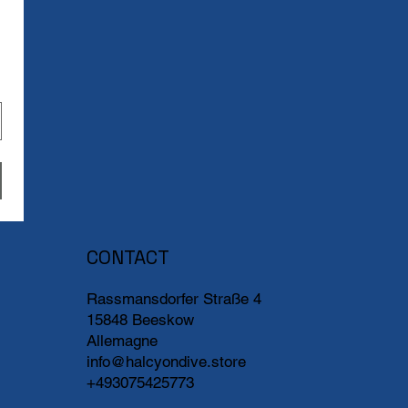
CONTACT
Rassmansdorfer Straße 4
15848 Beeskow
Allemagne
info@halcyondive.store
+493075425773