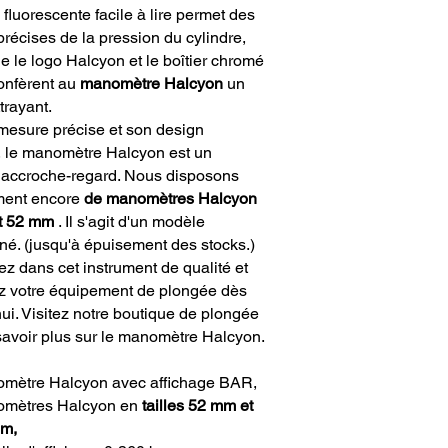
 fluorescente facile à lire permet des
précises de la pression du cylindre,
e le logo Halcyon et le boîtier chromé
confèrent au
manomètre Halcyon
un
trayant.
mesure précise et son design
t, le manomètre Halcyon est un
e accroche-regard. Nous disposons
ment encore
de manomètres Halcyon
t 52 mm
. Il s'agit d'un modèle
é. (jusqu'à épuisement des stocks.)
ez dans cet instrument de qualité et
z votre équipement de plongée dès
ui. Visitez notre boutique de plongée
savoir plus sur le manomètre Halcyon.
mètre Halcyon avec affichage BAR,
mètres Halcyon en
tailles 52 mm et
m,