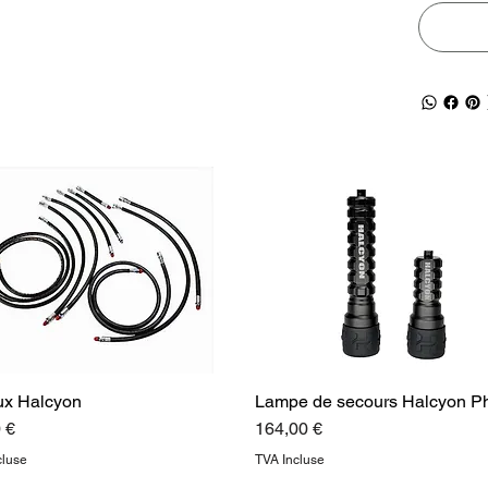
ux Halcyon
Lampe de secours Halcyon P
Prix
 €
164,00 €
cluse
TVA Incluse