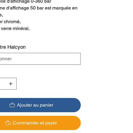
lle d'affichage 0-360 bar
one d'affichage 50 bar est marquée en
e,
er chromé,
 verre minéral,
re Halcyon
Ajouter au panier
Commander et payer