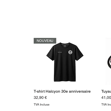
NOUVEAU
T-shirt Halcyon 30e anniversaire
Tuya
Prix
Prix
32,90 €
41,00
TVA Incluse
TVA In