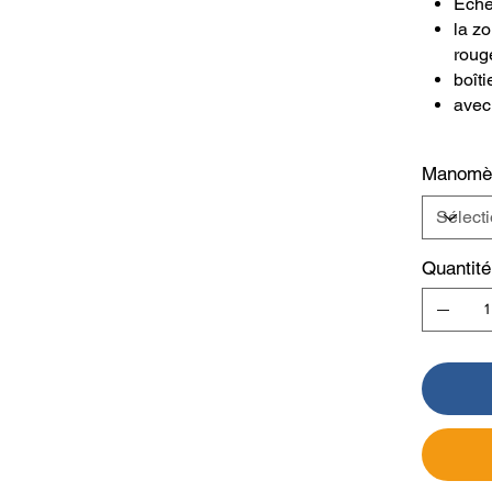
Éche
la z
roug
boîti
avec
Manomèt
Quantité