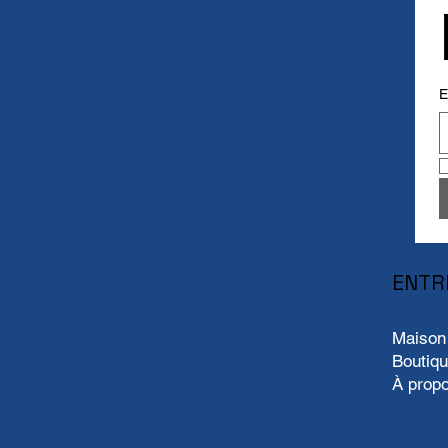
E
ENTR
Maison
Boutiq
À prop