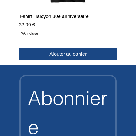
T-shirt Halcyon 30e anniversaire
Prix
32,90 €
TVA Incluse
Ajouter au panier
NOUVEAU
NOUVEAU
NOUVEAU
NOUVEAU
NOUVEAU
NOUVEAU
NOUVEAU
HAUT
Abonnier
e 