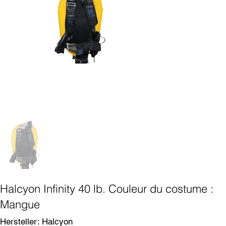
Halcyon Infinity 40 lb. Couleur du costume :
Mangue
SKU
Hersteller:
Halcyon
Halcyon