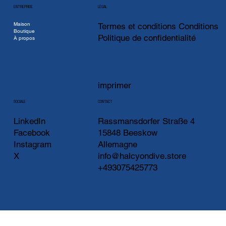
ENTREPRISE
LÉGAL
Maison
Termes et conditions Conditions
Boutique
Politique de confidentialité
À propos
imprimer
CONTACT
SOCIALE
LinkedIn
Rassmansdorfer Straße 4
Facebook
15848 Beeskow
Instagram
Allemagne
X
info@halcyondive.store
+493075425773