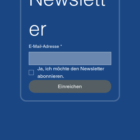
Ajouter au panier
Ajouter au panier
er
E-Mail-Adresse
*
Ja, ich möchte den Newsletter 
abonnieren.
Einreichen