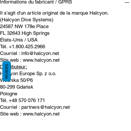
Informations du fabricant / GPRS
Il s'agit d'un article original de la marque Halcyon.
(Halcyon Dive Systems)
24587 NW 178e Place
FL 32643 High Springs
États-Unis / USA
Tél. +1.800.425.2966
Courriel :
info@halcyon.net
Site web :
www.halcyon.net
REVIEWS
Distributeur:
Halcyon Europe Sp. z o.o.
Wodnika 50/P6
80-299 Gdańsk
Pologne
Tél. +48 570 076 171
Courriel :
partners@halcyon.net
Site web :
www.halcyon.net