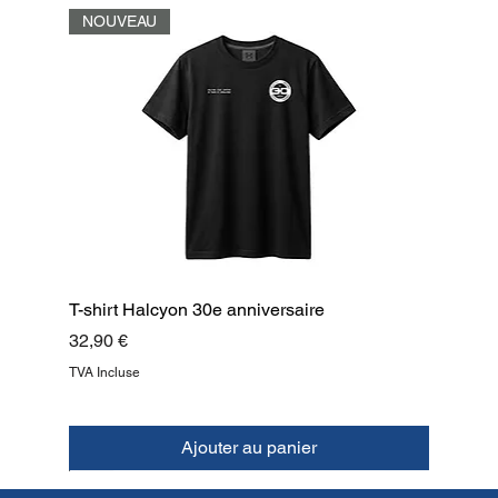
NOUVEAU
T-shirt Halcyon 30e anniversaire
Prix
32,90 €
TVA Incluse
Ajouter au panier
NOUVEAU
NOUVEAU
NOUVEAU
NOUVEAU
NOUVEAU
NOUVEAU
NOUVEAU
HAUT