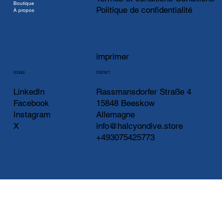
Boutique
Politique de confidentialité
À propos
imprimer
CONTACT
SOCIALE
LinkedIn
Rassmansdorfer Straße 4
Facebook
15848 Beeskow
Instagram
Allemagne
X
info@halcyondive.store
+493075425773