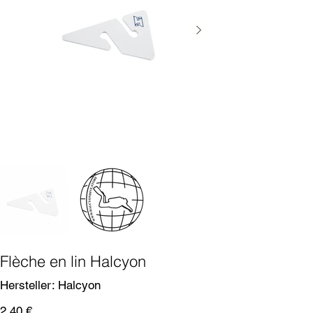
Flèche en lin Halcyon
SKU
Hersteller:
Halcyon
Halcyon
Prix
2,40 €