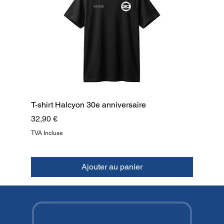
T-shirt Halcyon 30e anniversaire
Prix
32,90 €
TVA Incluse
Ajouter au panier
NOUVEAU
NOUVEAU
NOUVEAU
NOUVEAU
NOUVEAU
NOUVEAU
NOUVEAU
HAUT