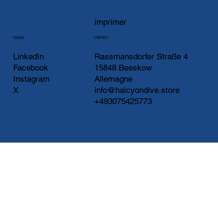
imprimer
CONTACT
SOCIALE
LinkedIn
Rassmansdorfer Straße 4
Facebook
15848 Beeskow
Instagram
Allemagne
X
info@halcyondive.store
+493075425773