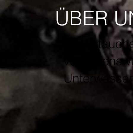
ÜBER U
Tiefer tauche
vertrauenswü
Unterwasser