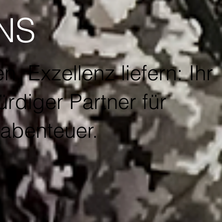
NS
n, Exzellenz liefern: Ihr
rdiger Partner für
abenteuer.