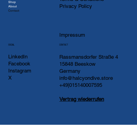
Shop
Privacy Policy
About
Contact
Impressum
CONTACT
SOCIAL
LinkedIn
Rassmansdorfer Straße 4
Facebook
15848 Beeskow
Instagram
Germany
X
info@halcyondive.store
+49|015140007595
Vertrag wiederrufen