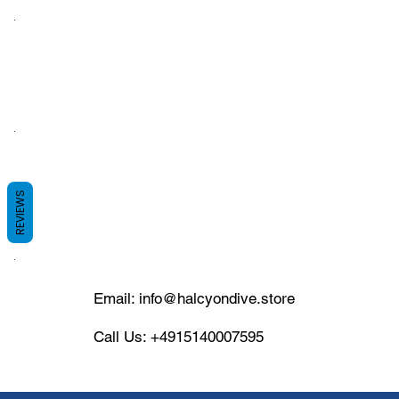
7 Tage die Woche geöffnet
Rassmansdorfer Straße 4
15848 Beeskow
REVIEWS
Germany
Email:
info@halcyondive.store
Call Us: +4915140007595