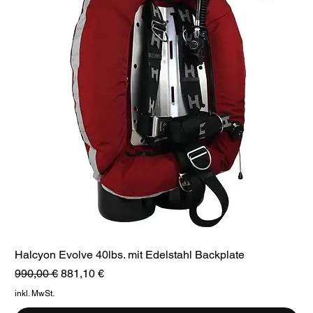
Halcyon Evolve 40lbs. mit Edelstahl Backplate
Standardpreis
Sale-Preis
990,00 €
881,10 €
inkl. MwSt.