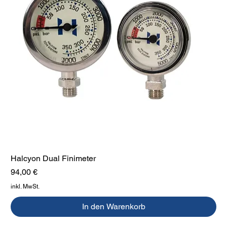
Halcyon Dual Finimeter
Preis
94,00 €
inkl. MwSt.
In den Warenkorb