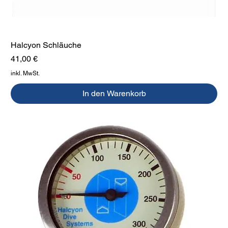
Halcyon Schläuche
Preis
41,00 €
inkl. MwSt.
In den Warenkorb