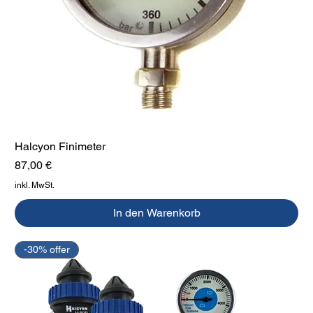
Halcyon Finimeter
Preis
87,00 €
inkl. MwSt.
In den Warenkorb
-30% offer