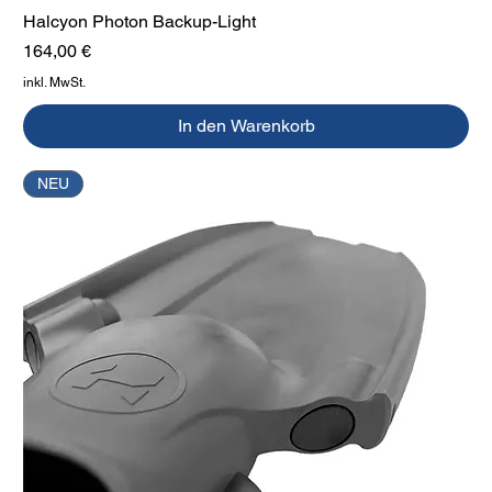
Halcyon Photon Backup-Light
Preis
164,00 €
inkl. MwSt.
In den Warenkorb
NEU