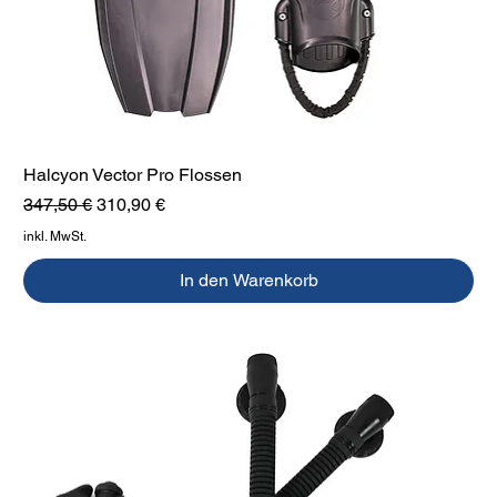
Halcyon Vector Pro Flossen
Standardpreis
Sale-Preis
347,50 €
310,90 €
inkl. MwSt.
In den Warenkorb