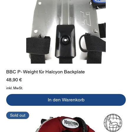
BBC P- Weight für Halcyon Backplate
Preis
48,90 €
inkl. MwSt.
In den Warenkorb
Sold out