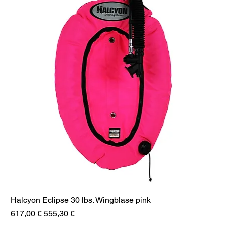
Halcyon Eclipse 30 lbs. Wingblase pink
Standardpreis
Sale-Preis
617,00 €
555,30 €