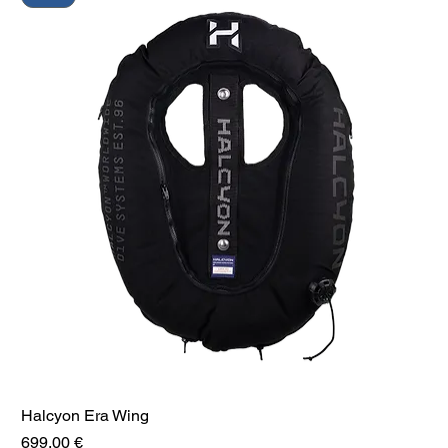
Halcyon Era Wing
Preis
699,00 €