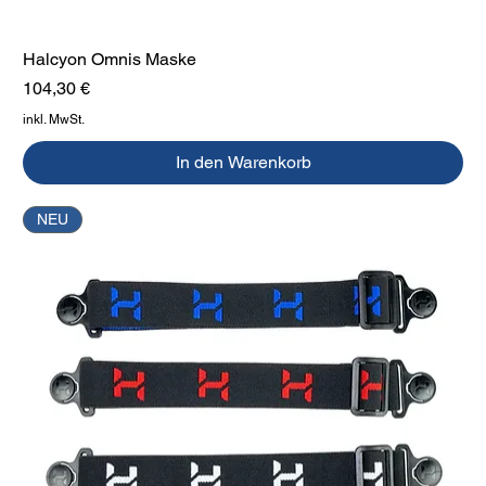
Halcyon Omnis Maske
Preis
104,30 €
inkl. MwSt.
In den Warenkorb
NEU