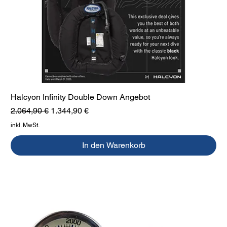
Halcyon Infinity Double Down Angebot
Standardpreis
Sale-Preis
2.064,90 €
1.344,90 €
inkl. MwSt.
In den Warenkorb