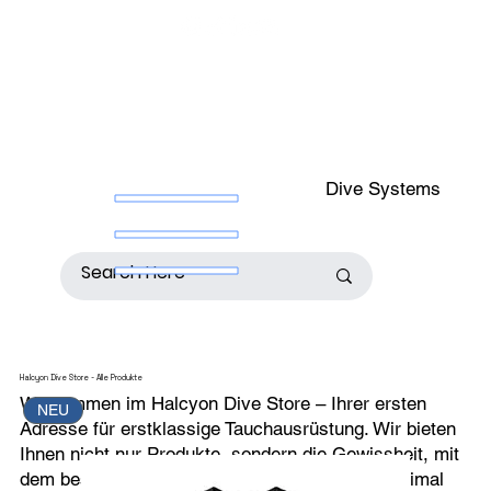
Dive Systems
Halcyon Dive Store - Alle Produkte
Willkommen im Halcyon Dive Store – Ihrer ersten
NEU
Adresse für erstklassige Tauchausrüstung. Wir bieten
Ihnen nicht nur Produkte, sondern die Gewissheit, mit
dem besten Equipment auf jeden Tauchgang optimal