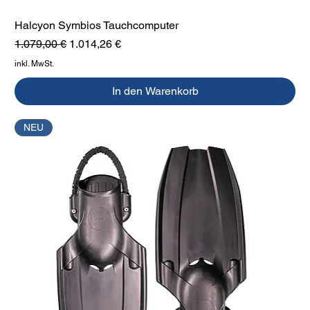
Halcyon Symbios Tauchcomputer
Standardpreis
Sale-Preis
1.079,00 €
1.014,26 €
inkl. MwSt.
In den Warenkorb
NEU