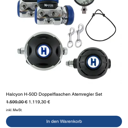
Halcyon H-50D Doppelflaschen Atemregler Set
Standardpreis
Sale-Preis
1.599,00 €
1.119,30 €
inkl. MwSt.
In den Warenkorb