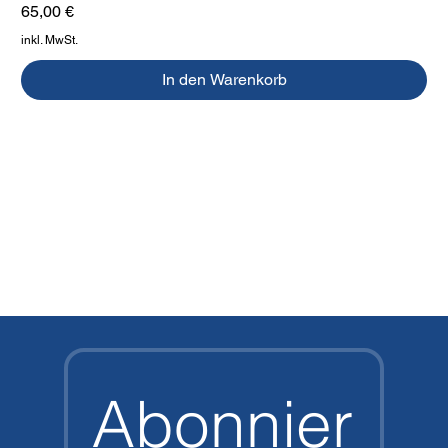
Preis
65,00 €
inkl. MwSt.
In den Warenkorb
Abonnier