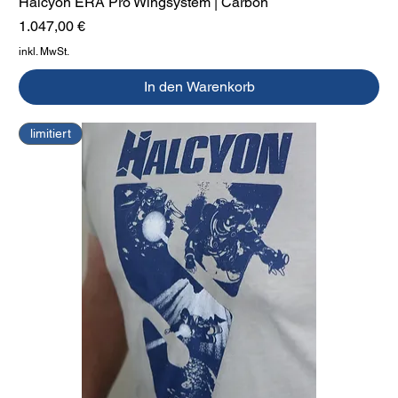
Halcyon ERA Pro Wingsystem | Carbon
Preis
1.047,00 €
inkl. MwSt.
In den Warenkorb
limitiert