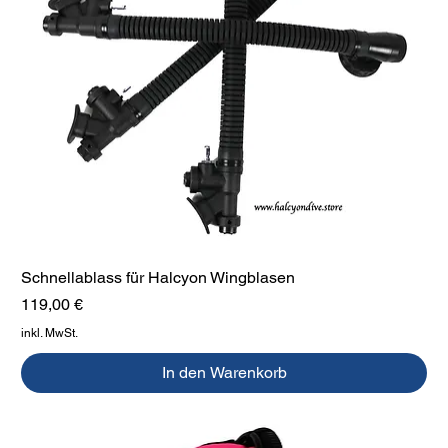
Schnellablass für Halcyon Wingblasen
Preis
119,00 €
inkl. MwSt.
In den Warenkorb