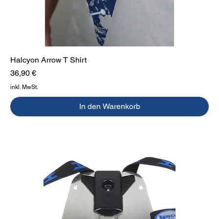
Halcyon Arrow T Shirt
Preis
36,90 €
inkl. MwSt.
In den Warenkorb