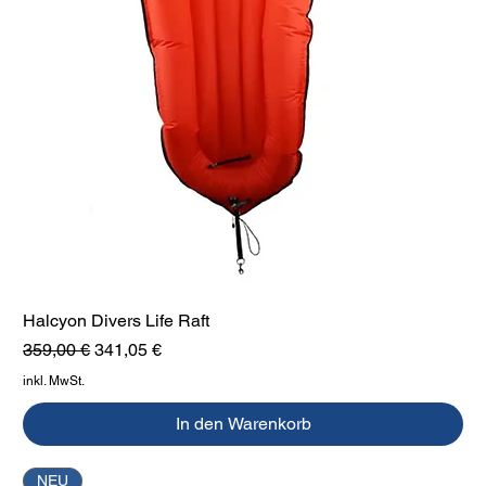
Halcyon Divers Life Raft
Standardpreis
Sale-Preis
359,00 €
341,05 €
inkl. MwSt.
In den Warenkorb
NEU