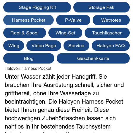
Stage Rigging Kit
Storage Pak
Harness Pocket
P-Valve
Wetnotes
Reel & Spool
Wing-Set
Tauchflaschen
Wing
Video Page
Service
Halcyon FAQ
Blog
Geschenkkarte
Halcyon Harness Pocket
Unter Wasser zählt jeder Handgriff. Sie
brauchen Ihre Ausrüstung schnell, sicher und
griffbereit, ohne Ihre Wasserlage zu
beeinträchtigen. Die Halcyon Harness Pocket
bietet Ihnen genau diese Freiheit. Diese
hochwertigen Zubehörtaschen lassen sich
nahtlos in Ihr bestehendes Tauchsystem