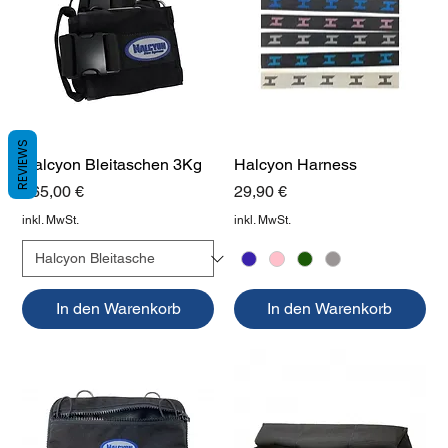
REVIEWS
Halcyon Bleitaschen 3Kg
Halcyon Harness
Preis
Preis
165,00 €
29,90 €
inkl. MwSt.
inkl. MwSt.
In den Warenkorb
In den Warenkorb