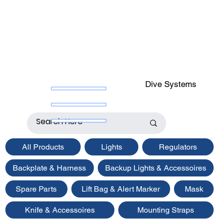
Dive Systems
All Products
Lights
Regulators
Backplate & Harness
Backup Lights & Accessoires
Spare Parts
Lift Bag & Alert Marker
Mask
Knife & Accessoires
Mounting Straps